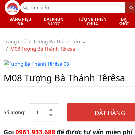
BẢNG HIỆU
ĐÀI PHUN
TƯỢNG THIÊN
ĐÁ
ĐÁ
NƯỚC
CHÚA
KHỐI
Trang chủ
Tượng Bà Thánh Têrêsa
M08 Tượng Bà Thánh Têrêsa
M08 Tượng Bà Thánh Têrêsa
ĐẶT HÀNG
Số lượng:
Gọi
0961.933.688
để được tư vấn miễn phí