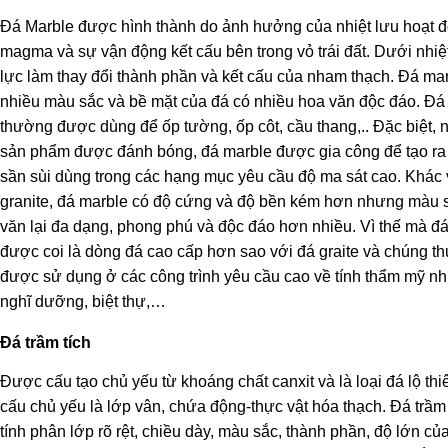
Đá Marble được hình thành do ảnh hưởng của nhiệt lưu hoạt 
magma và sự vận động kết cấu bên trong vỏ trái đất. Dưới nhiệ
lực làm thay đổi thành phần và kết cấu của nham thạch.
Đá marb
nhiều màu sắc và bề mặt của đá có nhiều hoa văn độc đáo. Đá
thường được dùng để ốp tường, ốp côt, cầu thang,.. Đặc biệt, 
sản phẩm được đánh bóng, đá marble được gia công để tạo ra
sần sùi dùng trong các hạng mục yêu cầu độ ma sát cao. Khác 
granite, đá marble có độ cứng và độ bền kém hơn nhưng màu 
văn lại đa dạng, phong phú và độc đáo hơn nhiều. Vì thế mà đ
được coi là dòng đá cao cấp hơn sao với đá graite và chúng t
được sử dụng ở các công trình yêu cầu cao về tính thẩm mỹ n
nghĩ dưỡng, biệt thự,…
Đá trầm tích
Được cấu tạo chủ yếu từ khoáng chất canxit và là loại đá lộ thi
cấu chủ yếu là lớp vân, chứa động-thực vật hóa thạch.
Đá trầm 
tính phân lớp rõ rệt, chiều dày
, màu sắc
, thành phần
, độ lớn củ