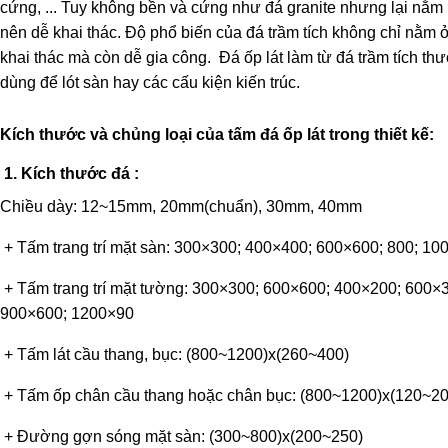
cứng, ...
Tuy không bền và cứng như đá granite nhưng lại nằm l
nên dễ khai thác. Độ phổ biến của đá trầm tích không chỉ nằm 
khai thác mà còn dễ gia công.
Đá ốp lát làm từ đá trầm tích t
dùng để lót sàn hay các cấu kiện kiến trúc.
Kích thước và chủng loại của tấm đá ốp lát trong thiết kế:
1. Kích thước đá :
Chiều dày: 12~15mm, 20mm(chuẩn), 30mm, 40mm
+ Tấm trang trí mặt sàn: 300×300; 400×400; 600×600; 800; 10
+ Tấm trang trí mặt tường: 300×300; 600×600; 400×200; 600×
900×600; 1200×90
+ Tấm lát cầu thang, bục: (800~1200)x(260~400)
+ Tấm ốp chân cầu thang hoặc chân bục: (800~1200)x(120~20
+ Đường gợn sóng mặt sàn: (300~800)x(200~250)