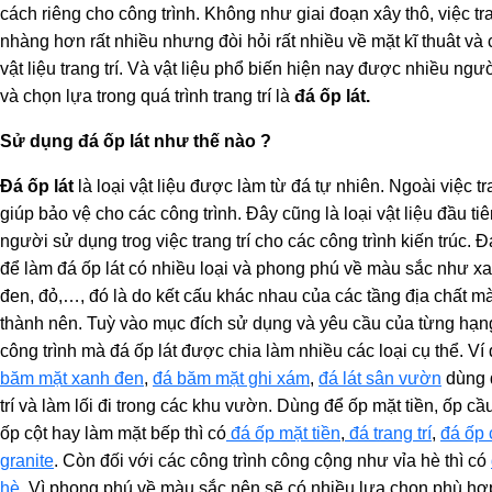
cách riêng cho công trình. Không như giai đoạn xây thô, việc tra
nhàng hơn rất nhiều nhưng đòi hỏi rất nhiều về mặt kĩ thuât và
vật liệu trang trí. Và vật liệu phổ biến hiện nay được nhiều ngư
và chọn lựa trong quá trình trang trí là
đá ốp lát
.
Sử dụng đá ốp lát như thế nào ?
Đá ốp lát
là loại vật liệu được làm từ đá tự nhiên. Ngoài việc tr
giúp bảo vệ cho các công trình. Đây cũng là loại vật liệu đầu ti
người sử dụng trog việc trang trí cho các công trình kiến trúc. 
để làm đá ốp lát có nhiều loại và phong phú về màu sắc như x
đen, đỏ,…, đó là do kết cấu khác nhau của các tầng địa chất m
thành nên. Tuỳ vào mục đích sử dụng và yêu cầu của từng hạ
công trình mà đá ốp lát được chia làm nhiều các loại cụ thể. V
băm mặt xanh đen
,
đá băm mặt ghi xám
,
đá lát sân vườn
dùng 
trí và làm lối đi trong các khu vườn. Dùng để ốp mặt tiền, ốp cầ
ốp cột hay làm mặt bếp thì có
đá ốp mặt tiền
,
đá trang trí
,
đá ốp 
granite
. Còn đối với các công trình công cộng như vỉa hè thì có
hè
. Vì phong phú về màu sắc nên sẽ có nhiều lựa chọn phù hợ