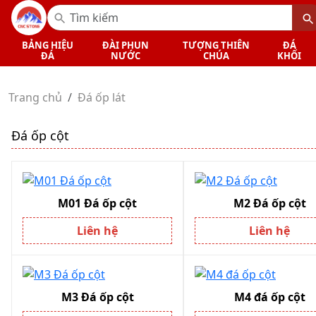
BẢNG HIỆU
ĐÀI PHUN
TƯỢNG THIÊN
ĐÁ
ĐÁ
NƯỚC
CHÚA
KHỐI
Trang chủ
Đá ốp lát
Đá ốp cột
M01 Đá ốp cột
M2 Đá ốp cột
Liên hệ
Liên hệ
M3 Đá ốp cột
M4 đá ốp cột