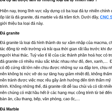
Hiện nay, trong lĩnh vực xây dựng có ba loại đá tự nhiên chính
ốp lát là đá granite, đá marble và đá trầm tích. Dưới đây,
CNC S
giới thiệu ba loại đá này.
Đá granite
Đá granite là loại đá hình thành do sự xâm nhập của macma, c
tác động từ môi trường và trải qua thời gian rất lâu trước khi đ
người khai thác. Tuỳ vào tỉ lệ của các thành phần hoá học có t
đá granite có nhiều màu sắc khác nhau như đỏ, đen, xanh,…
Đ
có độ cứng rất lớn nên chịu được những sự va đập lơn, chịu nhi
nên không bị nức vỡ do sự tăng hay giảm nhiệt độ, không thấ
nên tránh được việc mọc rêu gây ảnh hưởng đến tính thẩm mỹ
trình. Không những thế, đá granite rất dễ lau chùi và có rất nhi
nên chúng có mặt hầu hết ở các hạng mục công trình từ bé đế
bàn ăn, cầu thang, bếp, văn phòng, cao ốc,…
Đá Marble