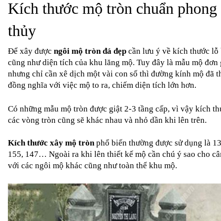
Kích thước mộ tròn chuẩn phong 
thủy
Để xây được 
ngôi 
mộ tròn đá đẹp
 cần lưu ý về kích thước lỗ 
cũng như diện tích của khu lăng mộ. Tuy đây là mẫu mộ đơn g
nhưng chỉ cần xê dịch một vài con số thì đường kính mộ đã th
đồng nghĩa với việc mộ to ra, chiếm diện tích lớn hơn.
Có những mẫu mộ tròn được giật 2-3 tầng cấp, vì vậy kích th
các vòng tròn cũng sẽ khác nhau và nhỏ dần khi lên trên.
Kích thước xây mộ tròn
 phổ biến thường được sử dụng là 133
155, 147… Ngoài ra khi lên thiết kế mộ cần chú ý sao cho câ
với các ngôi mộ khác cũng như toàn thể khu mộ.