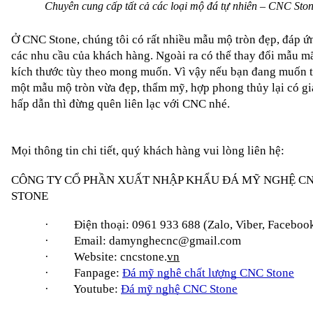
Chuyên cung cấp tất cả các loại mộ đá tự nhiên – CNC Sto
Ở CNC Stone, chúng tôi có rất nhiều mẫu mộ tròn đẹp, đáp ứ
các nhu cầu của khách hàng. Ngoài ra có thể thay đổi mẫu mã
kích thước tùy theo mong muốn. Vì vậy nếu bạn đang muốn t
một mẫu mộ tròn vừa đẹp, thẩm mỹ, hợp phong thủy lại có giá
hấp dẫn thì đừng quên liên lạc với CNC nhé.
Mọi thông tin chi tiết, quý khách hàng vui lòng liên hệ:
CÔNG TY CỔ PHẦN XUẤT NHẬP KHẨU ĐÁ MỸ NGHỆ CN
STONE
·
Điện thoại: 
0961 933 688
 (Zalo, Viber, Faceboo
·
Email: damynghecnc@gmail.com
·
Website: cncstone.
vn
·
Fanpage:
Đá mỹ nghê chất lượng CNC Stone
·
Youtube:
Đá mỹ nghệ CNC Stone