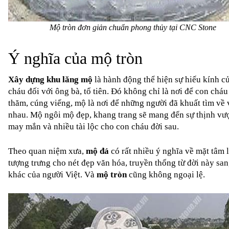
Mộ tròn đơn giản chuẩn phong thủy tại CNC Stone
Ý nghĩa của mộ tròn
Xây dựng khu lăng mộ
 là hành động thể hiện sự hiếu kính củ
cháu đối với ông bà, tổ tiên. Đó không chỉ là nơi để con cháu
thăm, cúng viếng, mộ là nơi để những người đã khuất tìm về v
nhau. Mộ ngôi mộ đẹp, khang trang sẽ mang đến sự thịnh vượ
may mắn và nhiều tài lộc cho con cháu đời sau.
Theo quan niệm xưa,
 mộ đá
 có rất nhiều ý nghĩa về mặt tâm l
tượng trưng cho nét đẹp văn hóa, truyền thống từ đời này sang
khác của người Việt. Và 
mộ tròn
 cũng không ngoại lệ.