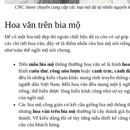
CNC Stone chuyên cung cấp các loại mộ đá tự nhiên nguyên 
Hoa văn trên bia mộ
Để có một 
bia mộ đẹp
 thì ngoài chất liệu đá ra còn có sự góp 
các chi tiết hoa văn, đây sẽ là điểm nhấn cho bia mộ nói riên
như toàn thể ngôi mộ nói chung.
Trên 
mẫu bia mộ
 thông thường hoa văn sẽ là hình 
hoa
hình 
cuốn thư
, 
rồng uốn lượn
 hoặc 
cành trúc, cành đ
đều là những kiểu chạm khắc mang tính truyền thống c
người dân Việt Nam. Mỗi hoa văn đều mang một ý nghĩ
riêng, thể hiện được lòng hiếu kính cũng như sự uy ng
của ngôi mộ.
Các 
bia mộ công giáo 
có kết cấu giống bia mộ thông t
nhưng 
hoa văn trên bia mộ
 thường là cây thánh giá h
thánh. Về kiểu dáng thì sẽ tùy từng mẫu thiết kế cũng 
cầu của khách hàng.