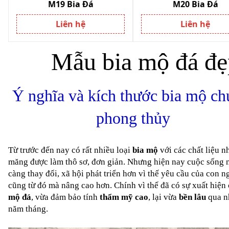
M19 Bia Đá
M20 Bia Đá
Liên hệ
Liên hệ
Mẫu bia mộ đá đẹ
Ý nghĩa và kích thước bia mộ ch
phong thủy
Từ trước đến nay có rất nhiều loại 
bia mộ
 với các chất liệu nh
măng được làm thô sơ, đơn giản. Nhưng hiện nay cuộc sống n
càng thay đổi, xã hội phát triển hơn vì thế yêu cầu của con ng
cũng từ đó mà nâng cao hơn. Chính vì thế đã có sự xuất hiện 
mộ đá
, vừa đảm bảo tính 
thẩm mỹ cao
, lại vừa 
bền lâu
 qua n
năm tháng.