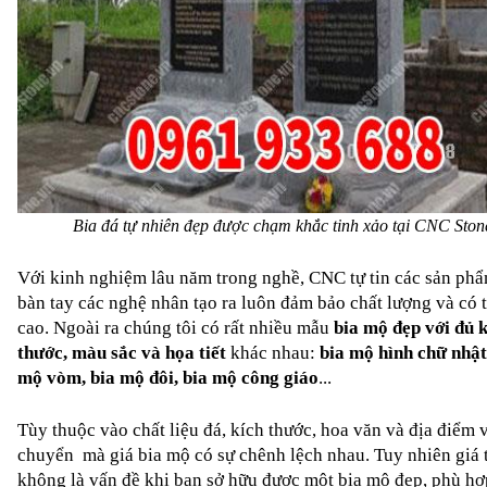
Bia đá tự nhiên đẹp được chạm khắc tinh xảo tại CNC Ston
Với kinh nghiệm lâu năm trong nghề, CNC tự tin các sản phẩ
bàn tay các nghệ nhân tạo ra luôn đảm bảo chất lượng và có 
cao. Ngoài ra chúng tôi có rất nhiều 
mẫu 
bia mộ đẹp
 với đủ k
thước, màu sắc và họa tiết
 khác nhau: 
bia mộ hình chữ nhật,
mộ vòm, bia mộ đôi, bia mộ công giáo
...
Tùy thuộc vào chất liệu đá, kích thước, hoa văn và địa điểm v
chuyển  mà 
giá bia mộ
 có sự chênh lệch nhau. Tuy nhiên giá t
không là vấn đề khi bạn sở hữu được một bia mộ đẹp, phù hợp