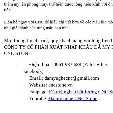
thẩm mỹ lẫn phong thủy, thể hiện được lòng hiếu kính với ông
tiên. 
Liên hệ ngay với CNC để hiểu chi tiết hơn về các mẫu bia mộ
như giá thành của từng mẫu bạn nhé.
Mọi thông tin chi tiết, quý khách hàng vui lòng liên h
CÔNG TY CỔ PHẦN XUẤT NHẬP KHẨU ĐÁ MỸ 
CNC STONE
·
Điện thoại: 
0961 933 688
 (Zalo, Viber, 
Facebook)
·
Email: damynghecnc@gmail.com
·
Website: cncstone.
vn
·
Fanpage:
Đá mỹ nghê chất lượng CNC S
·
Youtube:
Đá mỹ nghệ CNC Stone