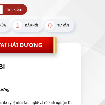
Tìm kiếm
HÚA
ĐÁ KHỐI
TƯ VẤN
TẠI HẢI DƯƠNG
Bi
Dương
m do nghệ nhân lành nghề và có kinh nghiệm lâu 