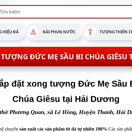
 HIỆU ĐÁ
ĐÀI PHUN NƯỚC
TƯỢNG THIÊN C
 TƯỢNG ĐỨC MẸ SẦU BI CHÚA GIÊSU 
ắp đặt xong tượng Đức Mẹ Sầu 
Chúa Giêsu tại Hải Dương
thờ Phương Quan, xã Lê Hồng, Huyện Thanh, Hải 
hệ 
chuyên 
sản xuất các sản phẩm từ đá tự nhiên 100%
Các sản phẩ