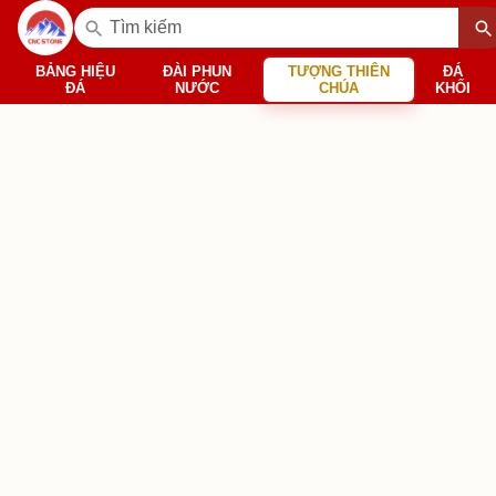
BẢNG HIỆU
ĐÀI PHUN
TƯỢNG THIÊN
ĐÁ
ĐÁ
NƯỚC
CHÚA
KHỐI