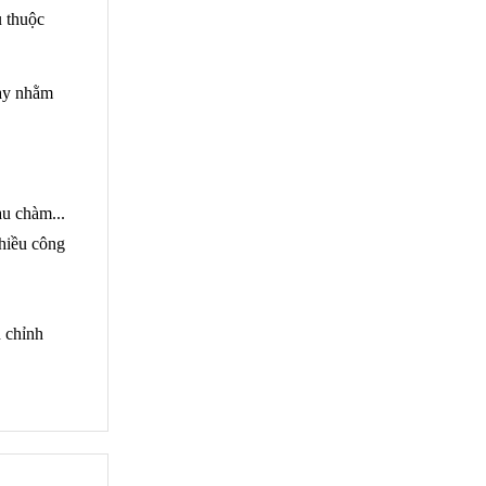
 thuộc 
ày nhằm 
 chàm... 
hiều công 
 chỉnh 