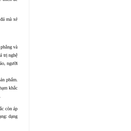
đá mà xẻ 
 phẳng và 
 trị nghệ 
ảo, người 
sản phẩm. 
chạm khắc 
.
ắc còn áp 
ng: dạng 