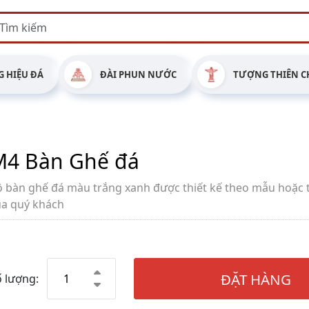
 HIỆU ĐÁ
ĐÀI PHUN NƯỚC
TƯỢNG THIÊN C
M4 Bàn Ghế đá
ộ bàn ghế đá màu trắng xanh được thiết kế theo mẫu hoặc 
ủa quý khách
ĐẶT HÀNG
 lượng: