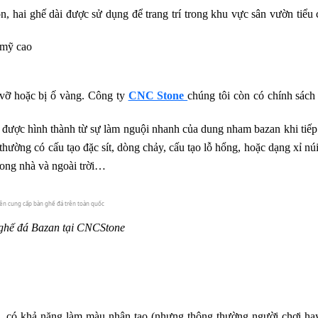
, hai ghế dài được sử dụng để trang trí trong khu vực sân vườn tiểu 
 mỹ cao
 vỡ hoặc bị ố vàng. Công ty
CNC Stone 
chúng tôi còn có chính sách
n, được hình thành từ sự làm nguội nhanh của dung nham bazan khi tiếp
hường có cấu tạo đặc sít, dòng chảy, cấu tạo lỗ hổng, hoặc dạng xỉ núi
rong nhà và ngoài trời…
ghế đá Bazan tại CNCStone
a, có khả năng làm màu nhân tạo (nhưng thông thường người chơi hay 