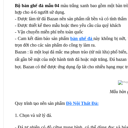
Bộ bàn ghế đá mẫu 04 
màu trắng xanh bao gồm một bàn tròn
hợp cho 4-6 người sử dụng.
- Được làm từ đá Bazan nên sản phẩm rất bền và có tính thẩm
- Được thiết kế theo mẫu hoặc theo yêu cầu của quý khách
- Vận chuyển miễn phí trên toàn quốc
- Cam kết đảm bảo sản phẩm 
bàn ghế đá 
này không bị nứt,
trọn đời cho các sản phẩm do công ty làm ra.
Bazan : 
là một loại đá mắc ma phun trào (từ núi lửa) phổ biế
rất gần bề mặt của một hành tinh đá hoặc mặt trăng. Đá bazan t
bọt. Bazan có thể được ứng dụng ốp lát cho nhiều hạng mục t
Mẫu bàn 
Quy trình tạo nên sản phẩm 
Đồ Nội Thất Đá:
1. Chọn và xử lý đá.
- Đá tự nhiên có độ cứng trung bình, có thể dùng đục và bú