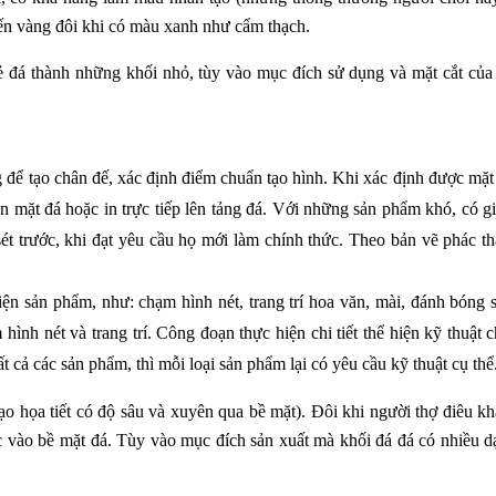
đến vàng đôi khi có màu xanh như cẩm thạch.
ẻ đá thành những khối nhỏ, tùy vào mục đích sử dụng và mặt cắt của 
g để tạo chân đế, xác định điểm chuẩn tạo hình. Khi xác định được mặt
ên mặt đá hoặc in trực tiếp lên tảng đá. Với những sản phẩm khó, có giá
sét trước, khi đạt yêu cầu họ mới làm chính thức. Theo bản vẽ phác th
hiện sản phẩm, như: chạm hình nét, trang trí hoa văn, mài, đánh bóng 
hình nét và trang trí. Công đoạn thực hiện chi tiết thể hiện kỹ thuật 
t cả các sản phẩm, thì mỗi loại sản phẩm lại có yêu cầu kỹ thuật cụ thể
tạo họa tiết có độ sâu và xuyên qua bề mặt). Đôi khi người thợ điêu kh
 vào bề mặt đá. Tùy vào mục đích sản xuất mà khối đá đá có nhiều dạ