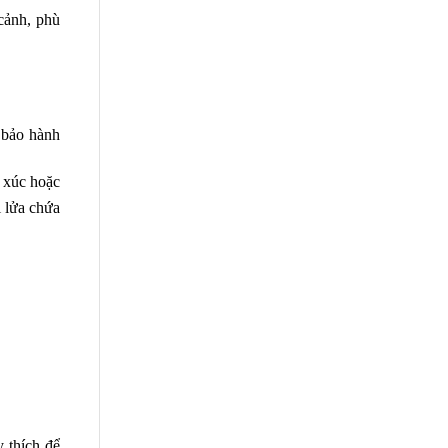
cảnh, phù 
 bảo hành 
 xúc hoặc 
 lửa chứa 
thích để 