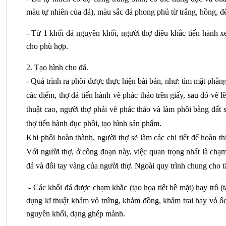
màu tự nhiên của đá), màu sắc đá phong phú từ trắng, hồng, 
- Từ 1 khối đá nguyên khối, người thợ điêu khắc tiến hành x
cho phù hợp.
2. Tạo hình cho đá.
- Quá trình ra phôi được thực hiện bài bản, như: tìm mặt phẳn
các điểm, thợ đá tiến hành vẽ phác thảo trên giấy, sau đó vẽ l
thuật cao, người thợ phải vẽ phác thảo và làm phôi bằng đất 
thợ tiến hành đục phôi, tạo hình sản phẩm.
Khi phôi hoàn thành, người thợ sẽ làm các chi tiết để hoàn t
Với người thợ, ở công đoạn này, việc quan trọng nhất là chạm 
đá và đôi tay vàng của người thợ. Ngoài quy trình chung cho tấ
 - Các khối đá được chạm khắc (tạo họa tiết bề mặt) hay trỗ (
dụng kĩ thuật khảm vỏ trứng, khảm đồng, khảm trai hay vỏ ốc
nguyên khối, dạng ghép mảnh.