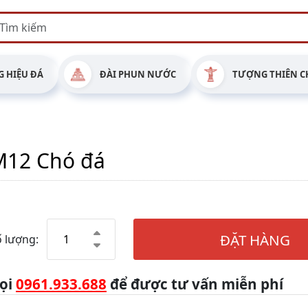
 HIỆU ĐÁ
ĐÀI PHUN NƯỚC
TƯỢNG THIÊN C
M12 Chó đá
ĐẶT HÀNG
 lượng:
ọi
0961.933.688
để được tư vấn miễn phí