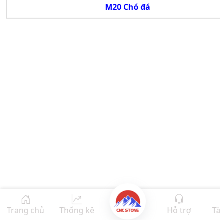
M20 Chó đá
Trang chủ
Thống kê
Hỗ trợ
Tà