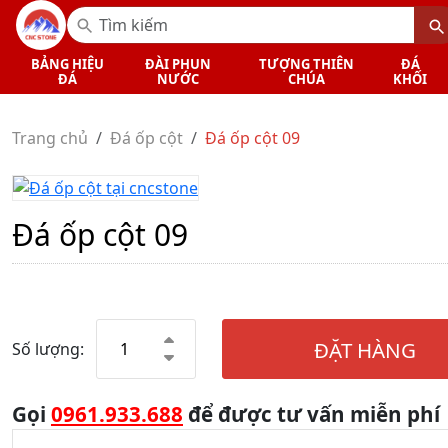
BẢNG HIỆU
ĐÀI PHUN
TƯỢNG THIÊN
ĐÁ
ĐÁ
NƯỚC
CHÚA
KHỐI
Trang chủ
Đá ốp cột
Đá ốp cột 09
Đá ốp cột 09
ĐẶT HÀNG
Số lượng:
Gọi
0961.933.688
để được tư vấn miễn phí