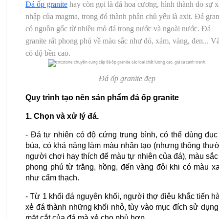
Đá ốp granite
hay còn gọi là đá hoa cương, hình thành do sự 
nhập của magma, trong đó thành phần chủ yếu là axit. Đá gran
có nguồn gốc từ nhiều mỏ đá trong nước và ngoài nước. Đá
granite rất phong phú về màu sắc như đỏ, xám, vàng, đen... V
có độ bền cao.
Đá ốp granite đẹp
Quy trình tạo nên sản phẩm đá ốp granite
1. Chọn và xử lý đá.
- Đá tự nhiên có độ cứng trung bình, có thể dùng đục 
búa, có khả năng làm màu nhân tạo (nhưng thông thườ
người chơi hay thích để màu tự nhiên của đá), màu sắc 
phong phú từ trắng, hồng, đến vàng đôi khi có màu xa
như cẩm thạch.
- Từ 1 khối đá nguyên khối, người thợ điêu khắc tiến hà
xẻ đá thành những khối nhỏ, tùy vào mục đích sử dụng 
mặt cắt của đá mà xẻ cho phù hợp.