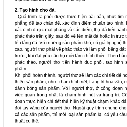
2. Tạo hình cho đá.
- Quá trình ra phôi được thực hiện bài bản, như: tìm m
phẳng để tạo chân đế, xác định điểm chuẩn tạo hình. K
xác định được mặt phẳng và các điểm, thợ đá tiến hành 
phác thảo trên giấy, sau đó vẽ lên mặt đá hoặc in trực ti
lên tảng đá. Với những sản phẩm khó, có giá trị nghệ thu
cao, người thợ phải vẽ phác thảo và làm phôi bằng đất s
trước, khi đạt yêu cầu họ mới làm chính thức. Theo bản 
phác thảo, người thợ tiến hành đục phôi, tạo hình s
phẩm.
Khi phôi hoàn thành, người thợ sẽ làm các chi tiết để ho
thiện sản phẩm, như: chạm hình nét, trang trí hoa văn, mà
đánh bóng sản phẩm. Với người thợ, ở công đoạn nà
việc quan trọng nhất là chạm hình nét và trang trí. Cô
đoạn thực hiện chi tiết thể hiện kỹ thuật chạm khắc đá 
đôi tay vàng của người thợ. Ngoài quy trình chung cho t
cả các sản phẩm, thì mỗi loại sản phẩm lại có yêu cầu 
thuật cụ thể.