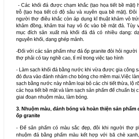
 - Các khối đá được chạm khắc (tạo họa tiết bề mặt) h
trỗ (tạo họa tiết có độ sâu và xuyên qua bề mặt). Đôi k
người thợ điêu khắc còn áp dụng kĩ thuật khảm vỏ trứn
khảm đồng, khảm trai hay vỏ ốc vào bề mặt đá. Tùy v
mục đích sản xuất mà khối đá đá có nhiều dạng: dạ
nguyên khối, dạng ghép mảnh.
-Đối với các sản phẩm như đá ốp granite đòi hỏi người 
thợ phải có tay nghề cao, tỉ mỉ trong việc tạo hình
- Làm sạch khối đá bằng nước khi vừa được gia công s
đó đưa vào đánh nhám cho bóng cho mềm mại.Việc làm
sạch bằng nước này nhằm loại bỏ các chi tiết thừa, lộ rõ
các họa tiết bề mặt và làm sạch sản phẩm để chuẩn bị c
giai đoạn nhuộm màu, làm bóng.
3. Nhuộm màu, đánh bóng và hoàn thiện sản phẩm đ
ốp granite
- Để sản phẩm có màu sắc đẹp, đôi khi người thợ ph
nhuộm đá bằng phẩm màu kết hợp với bã chè xanh, 