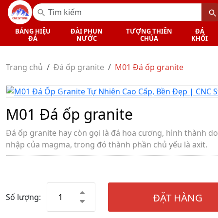
BẢNG HIỆU
ĐÀI PHUN
TƯỢNG THIÊN
ĐÁ
ĐÁ
NƯỚC
CHÚA
KHỐI
Trang chủ
Đá ốp granite
M01 Đá ốp granite
M01 Đá ốp granite
Đá ốp granite hay còn gọi là đá hoa cương, hình thành d
nhập của magma, trong đó thành phần chủ yếu là axit.
ĐẶT HÀNG
Số lượng: