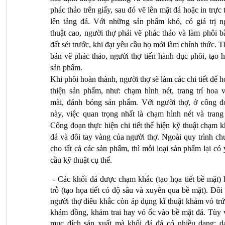
phác thảo trên giấy, sau đó vẽ lên mặt đá hoặc in trực t
lên tảng đá. Với những sản phẩm khó, có giá trị ng
thuật cao, người thợ phải vẽ phác thảo và làm phôi b
đất sét trước, khi đạt yêu cầu họ mới làm chính thức. T
bản vẽ phác thảo, người thợ tiến hành đục phôi, tạo h
sản phẩm.
Khi phôi hoàn thành, người thợ sẽ làm các chi tiết để h
thiện sản phẩm, như: chạm hình nét, trang trí hoa vă
mài, đánh bóng sản phẩm. Với người thợ, ở công đo
này, việc quan trọng nhất là chạm hình nét và trang t
Công đoạn thực hiện chi tiết thể hiện kỹ thuật chạm k
đá và đôi tay vàng của người thợ. Ngoài quy trình ch
cho tất cả các sản phẩm, thì mỗi loại sản phẩm lại có 
cầu kỹ thuật cụ thể.
 - Các khối đá được chạm khắc (tạo họa tiết bề mặt) 
trỗ (tạo họa tiết có độ sâu và xuyên qua bề mặt). Đôi 
người thợ điêu khắc còn áp dụng kĩ thuật khảm vỏ trứ
khảm đồng, khảm trai hay vỏ ốc vào bề mặt đá. Tùy v
mục đích sản xuất mà khối đá đá có nhiều dạng: dạ