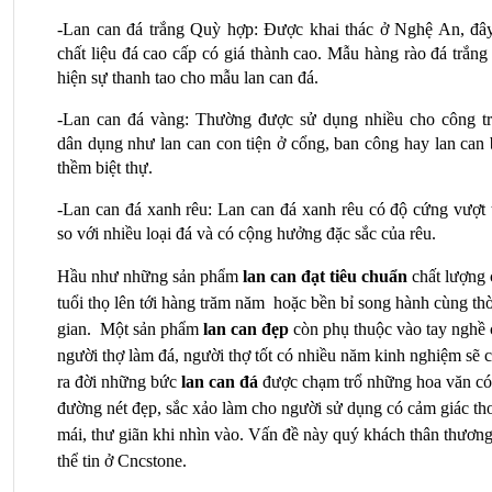
-Lan can đá trắng Quỳ hợp: Được khai thác ở Nghệ An, đây 
chất liệu đá cao cấp có giá thành cao. Mẫu hàng rào đá trắng 
hiện sự thanh tao cho mẫu lan can đá.
-Lan can đá vàng: Thường được sử dụng nhiều cho công trì
dân dụng như lan can con tiện ở cổng, ban công hay lan can 
thềm biệt thự.
-Lan can đá xanh rêu: Lan can đá xanh rêu có độ cứng vượt t
so với nhiều loại đá và có cộng hưởng đặc sắc của rêu.
Hầu như những sản phẩm 
lan can đạt tiêu chuẩn
 chất lượng 
tuổi thọ lên tới hàng trăm năm  hoặc bền bỉ song hành cùng thời
gian.
 Một sản phẩm
 lan can đẹp
 còn phụ thuộc vào tay nghề 
người thợ làm đá, người thợ tốt có nhiều năm kinh nghiệm sẽ c
ra đời những bức
 lan can đá
 được chạm trổ những hoa văn có 
đường nét đẹp, sắc xảo làm cho người sử dụng có cảm giác tho
mái, thư giãn khi nhìn vào. Vấn đề này quý khách thân thương
thể tin ở Cncstone.