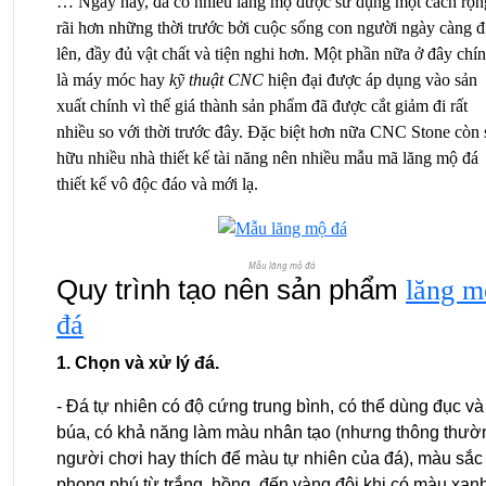
… Ngày nay, đã có nhiều lăng mộ được sử dụng một cách rộng
rãi hơn những thời trước bởi cuộc sống con người ngày càng đi
lên, đầy đủ vật chất và tiện nghi hơn. Một phần nữa ở đây chín
là máy móc hay 
kỹ thuật CNC
 hiện đại được áp dụng vào sản 
xuất chính vì thế giá thành sản phẩm đã được cắt giảm đi rất 
nhiều so với thời trước đây. Đặc biệt hơn nữa CNC Stone còn s
hữu nhiều nhà thiết kế tài năng nên nhiều mẫu mã 
lăng mộ đá 
thiết kế
 vô độc đáo và mới lạ.
Mẫu lăng mộ đá
Quy trình tạo nên sản phẩm 
lăng m
đá
1. Chọn và xử lý đá.
- Đá tự nhiên có độ cứng trung bình, có thể dùng đục và 
búa, có khả năng làm màu nhân tạo (nhưng thông thườn
người chơi hay thích để màu tự nhiên của đá), màu sắc 
phong phú từ trắng, hồng, đến vàng đôi khi có màu xanh