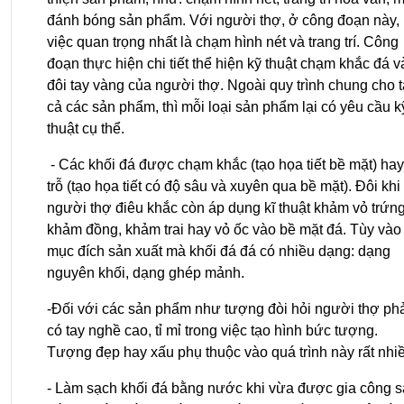
đánh bóng sản phẩm. Với người thợ, ở công đoạn này, 
việc quan trọng nhất là chạm hình nét và trang trí. Công 
đoạn thực hiện chi tiết thể hiện kỹ thuật chạm khắc đá và
đôi tay vàng của người thợ. Ngoài quy trình chung cho tấ
cả các sản phẩm, thì mỗi loại sản phẩm lại có yêu cầu kỹ
thuật cụ thể.
 - Các khối đá được chạm khắc (tạo họa tiết bề mặt) hay 
trỗ (tạo họa tiết có độ sâu và xuyên qua bề mặt). Đôi khi 
người thợ điêu khắc còn áp dụng kĩ thuật khảm vỏ trứng,
khảm đồng, khảm trai hay vỏ ốc vào bề mặt đá. Tùy vào 
mục đích sản xuất mà khối đá đá có nhiều dạng: dạng 
nguyên khối, dạng ghép mảnh.
-Đối với các sản phẩm như tượng đòi hỏi người thợ phả
có tay nghề cao, tỉ mỉ trong việc tạo hình bức tượng. 
Tượng đẹp hay xấu phụ thuộc vào quá trình này rất nhiề
- Làm sạch khối đá bằng nước khi vừa được gia công s