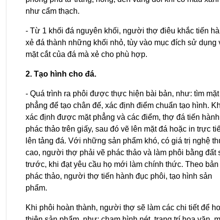
như cẩm thạch.
- Từ 1 khối đá nguyên khối, người thợ điêu khắc tiến hà
xẻ đá thành những khối nhỏ, tùy vào mục đích sử dụng v
mặt cắt của đá mà xẻ cho phù hợp.
2. Tạo hình cho đá.
- Quá trình ra phôi được thực hiện bài bản, như: tìm mặt 
phẳng để tạo chân đế, xác định điểm chuẩn tạo hình. Khi
xác định được mặt phẳng và các điểm, thợ đá tiến hành 
phác thảo trên giấy, sau đó vẽ lên mặt đá hoặc in trực tiế
lên tảng đá. Với những sản phẩm khó, có giá trị nghệ thu
cao, người thợ phải vẽ phác thảo và làm phôi bằng đất s
trước, khi đạt yêu cầu họ mới làm chính thức. Theo bản 
phác thảo, người thợ tiến hành đục phôi, tạo hình sản 
phẩm.
Khi phôi hoàn thành, người thợ sẽ làm các chi tiết để ho
thiện sản phẩm, như: chạm hình nét, trang trí hoa văn, mà