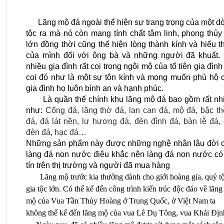
      Lăng mộ đá ngoài thể hiện sự trang trọng của một dòng 
tộc ra mà nó còn mang tính chất tâm linh, phong thủy r
lớn đồng thời cũng thể hiện lòng thành kính và hiếu th
của mình đối với ông bà và những người đã khuất. 
nhiều gia đình rất coi trong ngôi mộ của tổ tiên gia đình 
coi đó như là một sự tôn kính và mong muốn phù hộ c
gia đình họ luôn bình an và hạnh phúc.
       Là quần thể chính khu lăng mộ đá bao gồm rất nhiều 
như: 
Cổng đá, lăng thờ đá, lan can đá, mộ đá, bậc th
đá, đá lát nền, lư hương đá, đèn đỉnh đá, bàn lễ đá, c
đèn đá, hạc đá…
Những sản phẩm này được những nghệ nhân lâu đời c
làng đá non nước điêu khắc nên làng đá non nước có 
tín trên thị trường và người đã mua hàng
       Lăng mộ trước kia thường dành cho giới hoàng gia, quý tộc, 
gia tộc lớn. Có thể kể đến công trình kiến trúc độc đáo về lăng 
mộ của Vua Tần Thủy Hoàng ở Trung Quốc, ở Việt Nam ta 
không thể kể đến lăng mộ của vua Lê Dụ Tông, vua Khải Địn