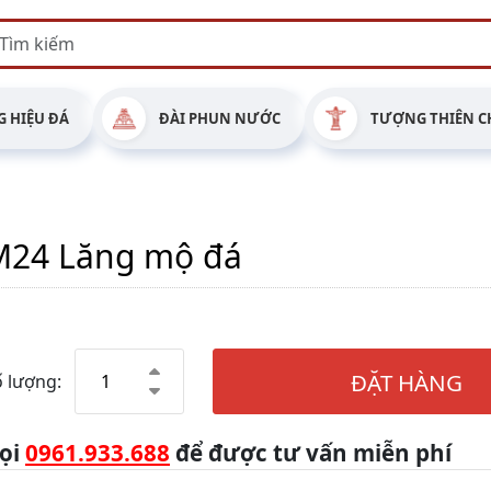
 HIỆU ĐÁ
ĐÀI PHUN NƯỚC
TƯỢNG THIÊN C
M24 Lăng mộ đá
ĐẶT HÀNG
 lượng:
ọi
0961.933.688
để được tư vấn miễn phí