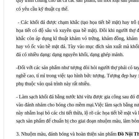
quy trình chung cho tất cả các sản phẩm, thì mỗi loại sản phẩm 
có yêu cầu kỹ thuật cụ thể.
 - Các khối đá được chạm khắc (tạo họa tiết bề mặt) hay trỗ (
họa tiết có độ sâu và xuyên qua bề mặt). Đôi khi người thợ đ
khắc còn áp dụng kĩ thuật khảm vỏ trứng, khảm đồng, khảm tr
hay vỏ ốc vào bề mặt đá. Tùy vào mục đích sản xuất mà khối 
đá có nhiều dạng: dạng nguyên khối, dạng ghép mảnh.
-Đối với các sản phẩm như tượng đòi hỏi người thợ phải có tay
nghề cao, tỉ mỉ trong việc tạo hình bức tượng. Tượng đẹp hay 
phụ thuộc vào quá trình này rất nhiều. 
- Làm sạch khối đá bằng nước khi vừa được gia công sau đó đ
vào đánh nhám cho bóng cho mềm mại.Việc làm sạch bằng nư
này nhằm loại bỏ các chi tiết thừa, lộ rõ các họa tiết bề mặt và 
sạch sản phẩm để chuẩn bị cho giai đoạn nhuộm màu, làm bón
3. Nhuộm màu, đánh bóng và hoàn thiện sản phẩm 
Đồ Nội Th