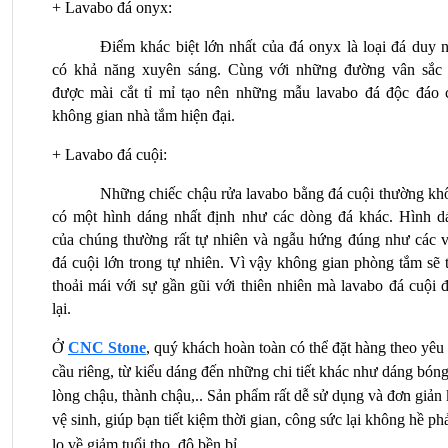
+ Lavabo đá onyx:
Điểm khác biệt lớn nhất của đá onyx là loại đá duy n
có khả năng xuyên sáng. Cùng với những đường vân sắc n
được mài cắt tỉ mỉ tạo nên những mẫu lavabo đá độc đáo c
không gian nhà tắm hiện đại.
+ Lavabo đá cuội:
Những chiếc chậu rửa lavabo bằng đá cuội thường khô
có một hình dáng nhất định như các dòng đá khác. Hình dá
của chúng thường rất tự nhiên và ngẫu hứng đúng như các vi
đá cuội lớn trong tự nhiên. Vì vậy không gian phòng tắm sẽ t
thoải mái với sự gần gũi với thiên nhiên mà lavabo đá cuội 
lại.
Ở 
CNC Stone
, quý khách hoàn toàn có thể đặt hàng theo yêu 
cầu riêng, từ kiểu dáng đến những chi tiết khác như dáng bóng
lòng chậu, thành chậu,.. Sản phẩm rất dễ sử dụng và đơn giản k
vệ sinh, giúp bạn tiết kiệm thời gian, công sức lại không hề phả
lo về giảm tuổi thọ, độ bền bỉ.