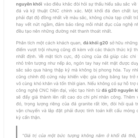
nguyên khối
 vào điêu khắc đòi hỏi sự thấu hiểu sâu sắc về 
đá và kỹ thuật CNC chính xác. Một khối đá đen chất lượ
phải đạt độ đồng nhất về màu sắc, không chứa tạp chất trắ
hay vết nứt ngầm, đảm bảo rằng mỗi nhát đục của nghệ nh
đều tạo nên những đường nét thanh thoát nhất.
Phân tích một cách khách quan, 
đá khối g20
 sở hữu những 
điểm vượt trội nhưng cũng đi kèm với các thách thức kỹ thu
nhất định. Về mặt tích cực, độ cứng của đá giúp các chi ti
nhỏ trên tượng như nếp áo, ngón tay hay nét mặt được duy t
sắc sảo qua hàng thập kỷ mà không bị phong hóa. Tuy nhiê
cũng chính độ cứng này khiến việc gia công bằng tay trở n
vô cùng khó khăn và tốn thời gian. Nếu không có sự hỗ trợ c
công nghệ CNC hiện đại, việc tạo hình từ 
đá g20 nguyên k
sẽ đẩy giá thành lên rất cao do chi phí nhân công. Thêm v
đó, trọng lượng riêng của đá granite rất lớn, đòi hỏi quá tr
vận chuyển và lắp đặt phải được tính toán kết cấu móng c
kỳ cẩn thận.
"Giá trị của một bức tượng không nằm ở khối đá thô, 