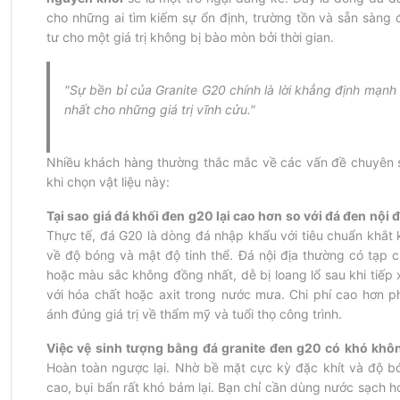
cho những ai tìm kiếm sự ổn định, trường tồn và sẵn sàng đ
tư cho một giá trị không bị bào mòn bởi thời gian.
"Sự bền bỉ của Granite G20 chính là lời khẳng định mạnh 
nhất cho những giá trị vĩnh cửu."
Nhiều khách hàng thường thắc mắc về các vấn đề chuyên s
khi chọn vật liệu này:
Tại sao giá đá khối đen g20 lại cao hơn so với đá đen nội đ
Thực tế, đá G20 là dòng đá nhập khẩu với tiêu chuẩn khắt k
về độ bóng và mật độ tinh thể. Đá nội địa thường có tạp ch
hoặc màu sắc không đồng nhất, dễ bị loang lổ sau khi tiếp x
với hóa chất hoặc axit trong nước mưa. Chi phí cao hơn ph
ánh đúng giá trị về thẩm mỹ và tuổi thọ công trình.
Việc vệ sinh tượng bằng đá granite đen g20 có khó khô
Hoàn toàn ngược lại. Nhờ bề mặt cực kỳ đặc khít và độ bó
cao, bụi bẩn rất khó bám lại. Bạn chỉ cần dùng nước sạch ho