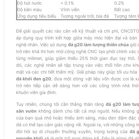
Độ hút nước
< 0.1%
0.2%
Độ bền màu
Vĩnh viễn
Rất cao
Ứng dụng tiêu biểu
Tượng ngoài trời, bia đá
Tượng tâm l
Để giải quyết các rào cản về kỹ thuật và chi phí, CNCSTO
áp dụng quy trình kết hợp giữa máy móc hiện đại và bàn t
nghệ nhân. Việc sử dụng 
đá g20 làm tượng thiên chúa
 giờ 
trở nên khả thi hơn nhờ công nghệ CNC tạo phôi chính xác đ
từng milimet, giúp giảm thiểu 25% thời gian đục tay thô. S
đó, các nghệ nhân sẽ tập trung vào việc thổi hồn cho khu
mặt và các chi tiết thẩm mỹ. Giải pháp này giúp tối ưu hóa 
đá khối đen g20
, đưa một dòng vật liệu vốn được coi là xa
trở nên tiếp cận dễ dàng hơn với các công trình nhà thờ 
khuôn viên gia đình.
Tuy nhiên, chúng tôi cần thẳng thắn rằng 
đá g20 làm tượ
sân vườn
 không dành cho tất cả mọi người. Nếu không gi
của bạn quá nhỏ hoặc thiếu ánh sáng, màu đen đậm đặc c
đá có thể tạo cảm giác nặng nề. Ngoài ra, với những công tr
đòi hỏi sự di chuyển thường xuyên, trọng lượng của 
đá g
nguyên khối
 sẽ là một trở ngại đáng kể. Đây là dòng đá dà