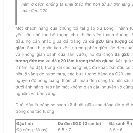
nằm ở cách chúng ta khai thác linh hồn từ sự tĩnh lặng c
màu đen G20."
Một khách hàng của chúng tôi tại giáo xứ Long Thành từ
yêu cầu chế tác bộ tượng cho khuôn viên thánh đường. B
đầu, họ cân nhắc giữa đá trắng và 
đá g20 làm tượng cô
giáo
. Sau khi phân tích về sự tương phản giữa sắc đen của 
và không gian xanh của sân vườn, họ đã chọn 
đá g20 l
tượng đức mẹ
 và 
đá g20 làm tượng thánh giuse
. Kết quả 
2 năm lắp đặt, trong khi các hạng mục đá khác bắt đầu có d
hiệu ố vàng do nước mưa, các bức tượng bằng đá G20 vẫn g
nguyên độ bóng loáng, thậm chí màu đen càng trở nên sâu h
dưới ánh nắng, tạo nên một không gian cầu nguyện vô cùng 
nghiêm và bền vững.
Dưới đây là bảng so sánh kỹ thuật giữa các dòng đá phổ bi
trong chế tác tượng:
Đặc tính
Đá đen G20 (Granite)
Đá xanh Ấn
Độ cứng (Mohs)
6.5 - 7
5.5 - 6