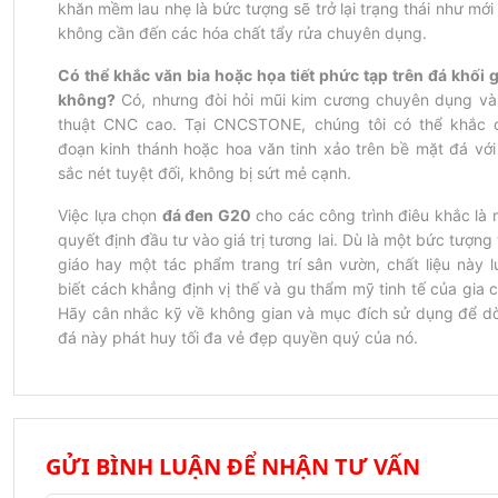
khăn mềm lau nhẹ là bức tượng sẽ trở lại trạng thái như mới
không cần đến các hóa chất tẩy rửa chuyên dụng.
Có thể khắc văn bia hoặc họa tiết phức tạp trên đá khối g
không?
 Có, nhưng đòi hỏi mũi kim cương chuyên dụng và 
thuật CNC cao. Tại CNCSTONE, chúng tôi có thể khắc c
đoạn kinh thánh hoặc hoa văn tinh xảo trên bề mặt đá với 
sắc nét tuyệt đối, không bị sứt mẻ cạnh.
Việc lựa chọn 
đá đen G20
 cho các công trình điêu khắc là 
quyết định đầu tư vào giá trị tương lai. Dù là một bức tượng 
giáo hay một tác phẩm trang trí sân vườn, chất liệu này lu
biết cách khẳng định vị thế và gu thẩm mỹ tinh tế của gia c
Hãy cân nhắc kỹ về không gian và mục đích sử dụng để dò
đá này phát huy tối đa vẻ đẹp quyền quý của nó.
GỬI BÌNH LUẬN ĐỂ NHẬN TƯ VẤN