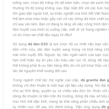
lưỡng nan: chọn đá trắng thì dễ bám bẩn, chọn đá xanh thô
thường thì độ bóng không cao. Đặc biệt đối với các bức tượ
tôn giáo đặt ngoài trời, sự khắc nghiệt của thời tiết Việt Nam
thể làm phai màu hoặc gây nứt vỡ các dòng đá kém chất lượ
chỉ sau vài năm. Bạn có đang lo lắng về việc công trình tâm l
tâm huyết của mình bị xuống cấp, mất đi vẻ trang nghiêm v
có do chọn sai chất liệu ngay từ đầu?
Sử dụng 
đá đen G20
 là lựa chọn tối ưu nhất nếu bạn cần 
bền vĩnh cửu, sắc đen tuyền sang trọng và khả năng chố
mài mòn tuyệt đối. Ngược lại, nếu ngân sách của bạn cực 
hạn chế hoặc dự án yêu cầu màu sắc rực rỡ, dòng đá này 
thể không phải là ưu tiên hàng đầu do chi phí khai thác và 
tác đá nguyên khối tương đối cao.
Trong ngành chế tác mỹ nghệ cao cấp, 
đá granite đen 
không chỉ đơn thuần là một loại vật liệu xây dựng. Nó đại d
cho sự tĩnh lặng, quyền uy và chiều sâu đức tin. Khác với c
dòng đá nhuộm rẻ tiền trên thị trường, dòng đá này sở hữu c
trúc tinh thể đặc khít, mang lại khả năng phản chiếu ánh sá
tự nhiên cực tốt sau khi đánh bóng. Việc ứng dụng 
đá g