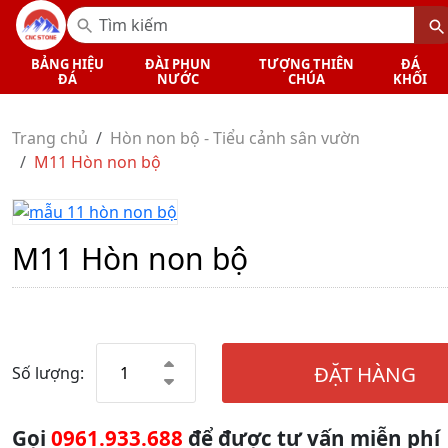
BẢNG HIỆU
ĐÀI PHUN
TƯỢNG THIÊN
ĐÁ
ĐÁ
NƯỚC
CHÚA
KHỐI
Trang chủ
Hòn non bộ - Tiểu cảnh sân vườn
M11 Hòn non bộ
M11 Hòn non bộ
ĐẶT HÀNG
Số lượng:
Gọi
0961.933.688
để được tư vấn miễn phí