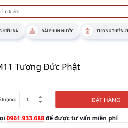
 HIỆU ĐÁ
ĐÀI PHUN NƯỚC
TƯỢNG THIÊN C
M11 Tượng Đức Phật
ĐẶT HÀNG
 lượng:
ọi
0961.933.688
để được tư vấn miễn phí