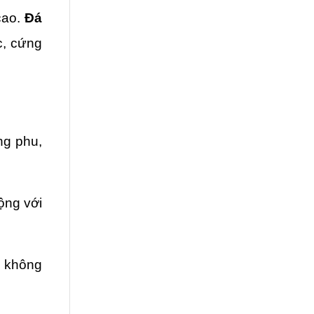
ao. 
Đá 
, cứng 
ng phu, 
ng với 
 không 