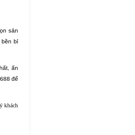
ọn sản 
bền bỉ 
ất, ấn 
688 để 
ý khách 