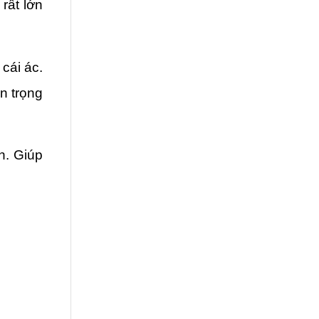
ất lớn 
ái ác. 
 trọng 
. Giúp 