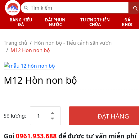
BẢNG HIỆU
ĐÀI PHUN
TƯỢNG THIÊN
ĐÁ
ĐÁ
NƯỚC
CHÚA
KHỐI
Trang chủ
Hòn non bộ - Tiểu cảnh sân vườn
M12 Hòn non bộ
M12 Hòn non bộ
ĐẶT HÀNG
Số lượng:
Gọi
0961.933.688
để được tư vấn miễn phí