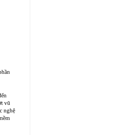
hần 
ến 
t vũ 
c 
nghệ 
 mềm 