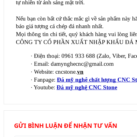
tự nhiên từ ánh sáng mặt trời. 
Nếu bạn còn bất cứ thắc mắc gì về sản phẩm này hã
báo giá tượng cá chép đá nhanh nhất.
Mọi thông tin chi tiết, quý khách hàng vui lòng liên
CÔNG TY CỔ PHẦN XUẤT NHẬP KHẨU ĐÁ 
·
Điện thoại: 0961 933 688 (Zalo, Viber, Fa
·
Email: damynghecnc@gmail.com
·
Website: cncstone.
vn
·
Fanpage:
Đá mỹ nghê chất lượng CNC S
·
Youtube:
Đá mỹ nghệ CNC Stone
GỬI BÌNH LUẬN ĐỂ NHẬN TƯ VẤN