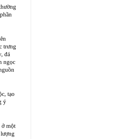
thường 
phần 
ên 
 trưng 
, đá 
n ngọc 
nguồn 
, tạo 
 ý 
 ở một 
lượng 