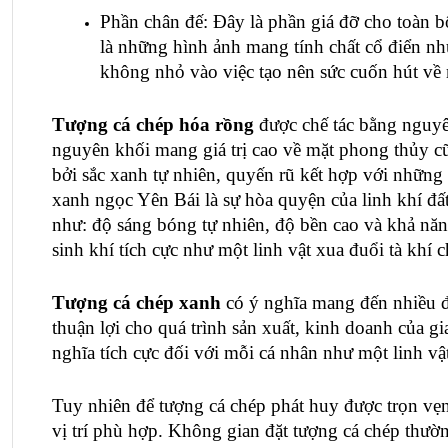
Phần chân đế: Đây là phần giá đỡ cho toàn bộ
là những hình ảnh mang tính chất cổ điển n
không nhỏ vào việc tạo nên sức cuốn hút về
Tượng cá chép hóa rồng
được chế tác bằng nguyê
nguyên khối mang giá trị cao về mặt phong thủy c
bởi sắc xanh tự nhiên, quyến rũ kết hợp với những 
xanh ngọc Yên Bái là sự hòa quyện của linh khí đất
như: độ sáng bóng tự nhiên, độ bền cao và khả năng
sinh khí tích cực như một linh vật xua đuổi tà khí 
Tượng cá chép xanh
 có ý nghĩa mang đến nhiều đ
thuận lợi cho quá trình sản xuất, kinh doanh của gi
nghĩa tích cực đối với mỗi cá nhân như một linh v
Tuy nhiên để tượng cá chép phát huy được trọn vẹn 
vị trí phù hợp. Không gian đặt tượng cá chép thườ