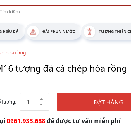
 HIỆU ĐÁ
ĐÀI PHUN NƯỚC
TƯỢNG THIÊN C
ép hóa rồng
16 tượng đá cá chép hóa rồng
ĐẶT HÀNG
 lượng:
ọi
0961.933.688
để được tư vấn miễn phí