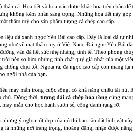
 thân cá. Họa tiết và hoa văn được khắc họa trên chân đế 
hưng không kém phần sang trọng. Những họa tiết này góp 
 mặt thẩm mỹ cho 
sản phẩm
 tượng cá chép cao cấp.
n liệu
 đá xanh ngọc Yên Bái
 cao cấp. Đây là loại đá tự nhi
ũng như về mặt thẩm mỹ ở Việt Nam. Đá ngọc Yên Bái đặc
đường vân đá hết sức nhẹ nhàng, tinh tế. Theo phong thủy
 trời nên sở hữu những tính chất quý giá nhất của một viê
 chống chịu tốt. Ngoài ra, 
đá ngọc cao cấp
 còn mang lại 
cho ngôi nhà của bạn.
iều may mắn trong cuộc sống, có khả năng chiêu tài hút lộc
a chủ. Đồng thời, 
tượng đài 
cá chép hóa rồng
 cũng mang
ật may mắn cho
 học hành suôn sẻ, công danh rạng rỡ.
những ý nghĩa tốt đẹp của nó thì bạn cần đặt linh vật này
ng là những nơi trang trọng, thoáng đãng, nhận được năng 