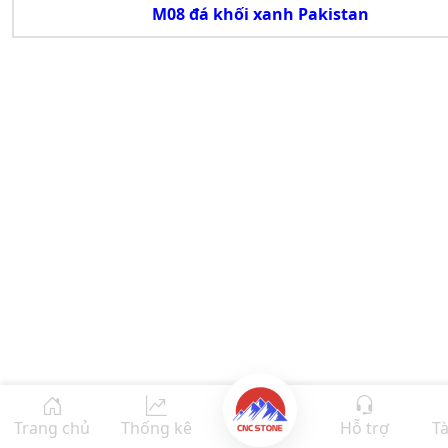
M08 đá khối xanh Pakistan
Trang chủ
Thống kê
Hỗ trợ
Tà