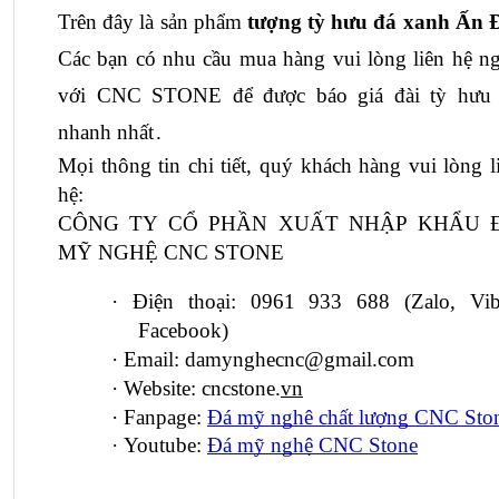
Trên đây là sản phẩm
 tượng tỳ hưu đá xanh Ấn 
Các bạn có nhu cầu mua hàng vui lòng liên hệ ng
với CNC STONE để được 
nhanh nhất
.
Mọi thông tin chi tiết, quý khách hàng vui lòng li
hệ:
CÔNG TY CỔ PHẦN XUẤT NHẬP KHẨU Đ
MỸ NGHỆ CNC STONE
·
Điện thoại: 0961 933 688 (Zalo, Vibe
Facebook)
·
Email: damynghecnc@gmail.com
·
Website: cncstone.
vn
·
Fanpage:
Đá mỹ nghê chất lượng CNC Sto
·
Youtube:
Đá mỹ nghệ CNC Stone