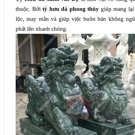
thuộc. Bởi
tỳ hưu đá phong thủy
giúp mang lại t
lộc, may mắn và giúp việc buôn bán không ngừ
phất lên nhanh chóng.