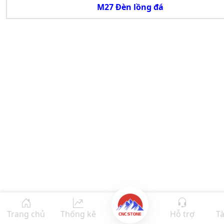
M27 Đèn lồng đá
Trang chủ
Thống kê
Hỗ trợ
Tà