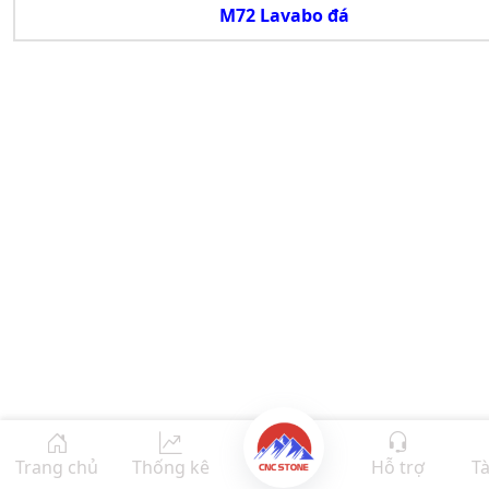
M72 Lavabo đá
Trang chủ
Thống kê
Hỗ trợ
Tà