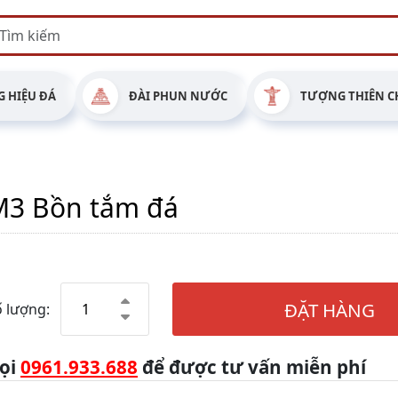
 HIỆU ĐÁ
ĐÀI PHUN NƯỚC
TƯỢNG THIÊN C
M3 Bồn tắm đá
ĐẶT HÀNG
 lượng:
ọi
0961.933.688
để được tư vấn miễn phí