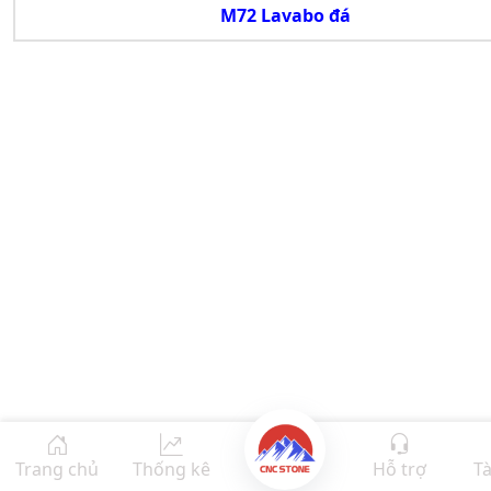
M72 Lavabo đá
Trang chủ
Thống kê
Hỗ trợ
Tà