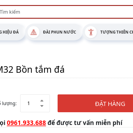
 HIỆU ĐÁ
ĐÀI PHUN NƯỚC
TƯỢNG THIÊN C
M32 Bồn tắm đá
ĐẶT HÀNG
 lượng:
ọi
0961.933.688
để được tư vấn miễn phí