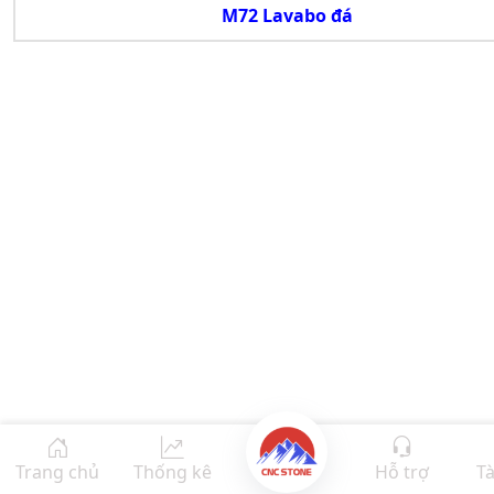
M72 Lavabo đá
Trang chủ
Thống kê
Hỗ trợ
Tà