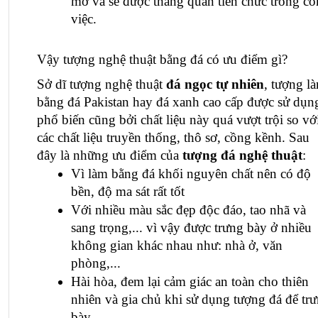
mở và sẽ được thăng quan tiến chức trong cô
việc.
Vậy tượng nghệ thuật bằng đá có ưu điểm gì?
Sở dĩ 
tượng nghệ thuật 
đá ngọc
 tự nhiên
, tượng là
bằng đá Pakistan hay đá xanh cao cấp được sử dụng
phổ biến cũng bởi chất liệu này quá vượt trội so với
các chất liệu truyền thống, thô sơ, cồng kềnh. Sau 
đây là những ưu điểm của 
tượng đá nghệ thuật
:
Vì làm bằng đá khối nguyên chất nên có độ 
bền, độ ma sát rất tốt
Với nhiều màu sắc đẹp độc đáo, tao nhã và 
sang trọng,... vì vậy được trưng bày ở nhiều 
không gian khác nhau như: nhà ở, văn 
phòng,...
Hài hòa, đem lại cảm giác an toàn cho thiên 
nhiên và gia chủ khi sử dụng 
tượng đá
 để trư
bày.