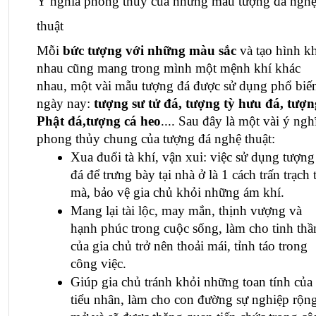
Ý nghĩa phong thủy của những mẫu tượng đá nghệ
thuật
Mỗi 
bức tượng với những màu sắc 
và tạo hình kh
nhau cũng mang trong mình một mệnh khí khác 
nhau, một vài mẫu tượng đá được sử dụng phổ biến
ngày nay: 
tượng sư tử đá, tượng tỳ hưu đá, tượng
Phật đá,tượng cá heo
.... Sau đây là một vài ý nghĩ
phong thủy chung của 
tượng đá nghệ thuật
:
Xua đuổi tà khí, vận xui: việc sử dụng tượng 
đá để trưng bày tại nhà ở là 1 cách trấn trạch t
mà, bảo vệ gia chủ khỏi những ám khí.
Mang lại tài lộc, may mắn, thịnh vượng và 
hạnh phúc trong cuộc sống, làm cho tinh thần
của gia chủ trở nên thoải mái, tỉnh táo trong 
công việc.
Giúp gia chủ tránh khỏi những toan tính của 
tiểu nhân, làm cho con đường sự nghiệp rộng