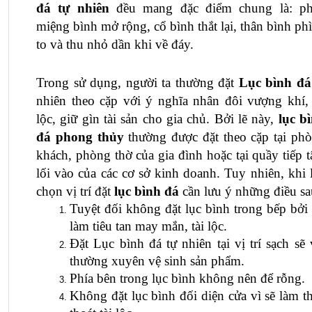
đá tự nhiên
 đều mang đặc điểm chung là: ph
miệng bình mở rộng, cổ bình thắt lại, thân bình phì
to và thu nhỏ dần khi về đáy. 
Trong sử dụng, người ta thường đặt
Lục bình đá
nhiên
 theo cặp với ý nghĩa nhân đôi vượng khí, t
lộc, giữ gìn tài sản cho gia chủ. Bởi lẽ này, 
lục bì
đá phong thủy
 thường được đặt theo cặp tại phò
khách, phòng thờ của gia đình hoặc tại quầy tiếp tâ
lối vào của các cơ sở kinh doanh. Tuy nhiên, khi l
chọn vị trí đặt 
lục bình đá 
cần lưu ý những điều sa
Tuyệt đối không đặt lục bình trong bếp bởi s
làm tiêu tan may mắn, tài lộc.
Đặt
 Lục bình đá tự nhiên
 tại vị trí sạch sẽ 
thường xuyên vệ sinh sản phẩm.
Phía bên trong lục bình không nên để rỗng.
Không đặt lục bình đối diện cửa vì sẽ làm thấ