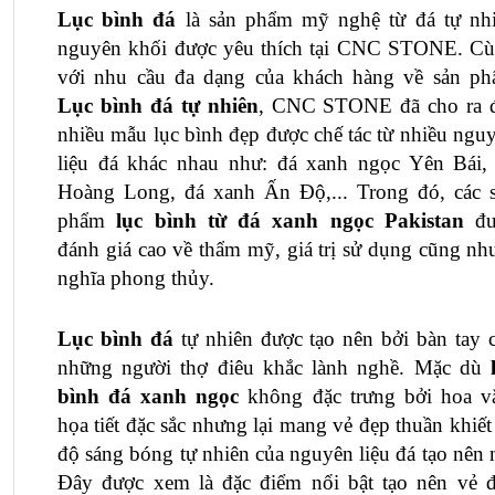
Lục bình đá
 là sản phẩm mỹ nghệ từ đá tự nhi
nguyên khối được yêu thích tại CNC STONE. Cù
với nhu cầu đa dạng của khách hàng về sản p
Lục bình đá tự nhiên
, CNC STONE đã cho ra đ
nhiều mẫu lục bình đẹp được chế tác từ nhiều nguy
liệu đá khác nhau như: đá xanh ngọc Yên Bái, 
Hoàng Long, đá xanh Ấn Độ,... Trong đó, các s
phẩm 
lục bình từ 
đá xanh ngọc Pakistan
đư
đánh giá cao về thẩm mỹ, giá trị sử dụng cũng như
nghĩa phong thủy.
Lục bình đá
 tự nhiên
 được tạo nên bởi bàn tay c
những người thợ điêu khắc lành nghề. Mặc dù 
bình đá xanh ngọc
 không đặc trưng bởi hoa vă
họa tiết đặc sắc nhưng lại mang vẻ đẹp thuần khiết 
độ sáng bóng tự nhiên của nguyên liệu đá tạo nên n
Đây được xem là đặc điểm nổi bật tạo nên vẻ đ