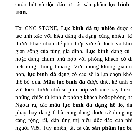
cuốn hút và độc đáo từ các sản phẩm
 lục bình 
trơn. 
Tại CNC STONE,
Lục bình đá tự nhiên
 được c
tác tinh xảo với kiểu dáng đa dạng cùng nhiều  kí
thước khác nhau để phù hợp với sở thích và khô
gian sống của từng gia đình. 
Lục bình
 dạng củ t
hoặc dạng chum phù hợp với phòng khách có di
tích rộng, thông thoáng. Với những không gian n
hơn, 
lục bình đá 
dạng cổ cao sẽ là lựa chọn khô
thể bỏ qua. 
Mẫu lục bình đá
 được thiết kế tinh x
với kích thước nhỏ sẽ phù hợp với việc bày biện t
những chiếc tủ kính ở phòng khách hoặc phòng ng
Ngoài ra, các 
mẫu lục bình đá dạng hồ lô
, dạ
phay hay dạng tì bà cũng đang được sử dụng ng
càng rộng rãi, đáp ứng thị hiếu độc đáo của nhi
người Việt. Tuy nhiên, tất cả các 
sản phẩm
 lục bì