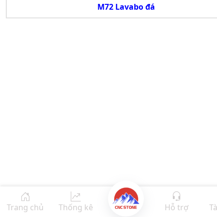
M72 Lavabo đá
Trang chủ
Thống kê
Hỗ trợ
Tà