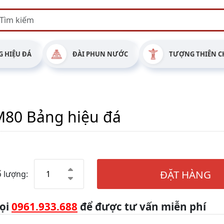
 HIỆU ĐÁ
ĐÀI PHUN NƯỚC
TƯỢNG THIÊN C
M80 Bảng hiệu đá
ĐẶT HÀNG
 lượng:
ọi
0961.933.688
để được tư vấn miễn phí