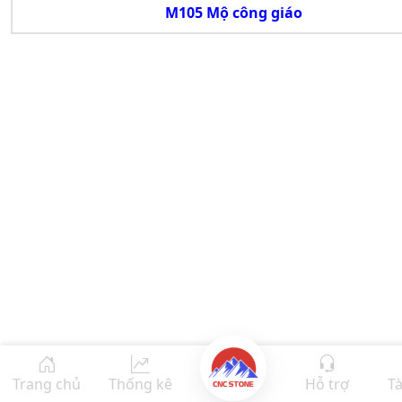
M105 Mộ công giáo
Trang chủ
Thống kê
Hỗ trợ
Tà