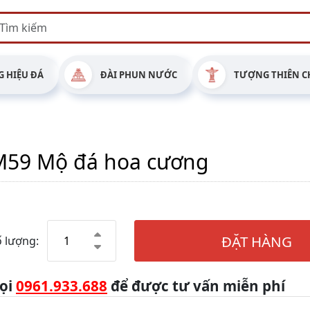
 HIỆU ĐÁ
ĐÀI PHUN NƯỚC
TƯỢNG THIÊN C
M59 Mộ đá hoa cương
ĐẶT HÀNG
 lượng:
ọi
0961.933.688
để được tư vấn miễn phí