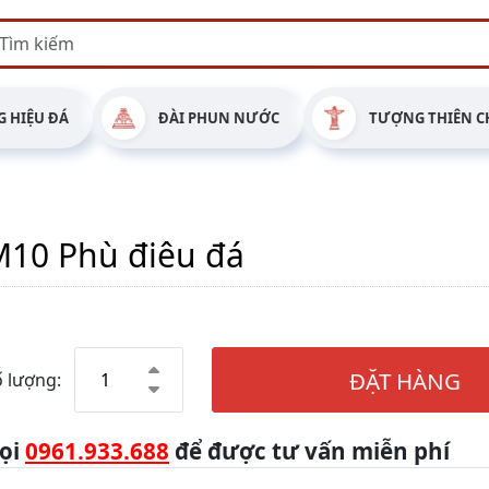
 HIỆU ĐÁ
ĐÀI PHUN NƯỚC
TƯỢNG THIÊN C
10 Phù điêu đá
ĐẶT HÀNG
 lượng:
ọi
0961.933.688
để được tư vấn miễn phí