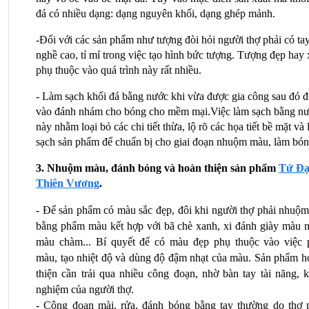
đá có nhiều dạng: dạng nguyên khối, dạng ghép mảnh.
-Đối với các sản phẩm như tượng đòi hỏi người thợ phải có tay
nghề cao, tỉ mỉ trong việc tạo hình bức tượng. Tượng đẹp hay 
phụ thuộc vào quá trình này rất nhiều. 
- Làm sạch khối đá bằng nước khi vừa được gia công sau đó đ
vào đánh nhám cho bóng cho mềm mại.Việc làm sạch bằng nư
này nhằm loại bỏ các chi tiết thừa, lộ rõ các họa tiết bề mặt và 
sạch sản phẩm để chuẩn bị cho giai đoạn nhuộm màu, làm bón
3. Nhuộm màu, đánh bóng và hoàn thiện sản phẩm 
Tứ Đại
Thiên Vương
.
- Để sản phẩm có màu sắc đẹp, đôi khi người thợ phải nhuộm 
bằng phẩm màu kết hợp với bã chè xanh, xi đánh giày màu nâ
màu chàm... Bí quyết để có màu đẹp phụ thuộc vào việc p
màu, tạo nhiệt độ và dùng độ đậm nhạt của màu. Sản phẩm ho
thiện cần trải qua nhiều công đoạn, nhờ bàn tay tài năng, k
nghiệm của người thợ.
- Công đoạn mài, rửa, đánh bóng bằng tay thường do thợ p