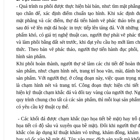
- Quá trình ra phôi được thực hiện bài bản, như: tìm mặt phẳng
tạo chân đế, xác định điểm chuẩn tạo hình. Khi xác định đư
mặt phẳng và các điểm, thợ đá tiến hành vẽ phác thảo trên gi
sau đó vẽ lên mặt đá hoặc in trực tiếp lên tảng đá. Với những 
phẩm khó, có giá trị nghệ thuật cao, người thợ phải vẽ phác t
và làm phôi bằng đất sét trước, khi đạt yêu cầu họ mới làm ch
thức. Theo bản vẽ phác thảo, người thợ tiến hành đục phôi, 
hình sản phẩm.
Khi phôi hoàn thành, người thợ sẽ làm các chi tiết để hoàn th
sản phẩm, như: chạm hình nét, trang trí hoa văn, mài, đánh b
sản phẩm. Với người thợ, ở công đoạn này, việc quan trọng n
là chạm hình nét và trang trí. Công đoạn thực hiện chi tiết 
hiện kỹ thuật chạm khắc đá và đôi tay vàng của người thợ. Ng
quy trình chung cho tất cả các sản phẩm, thì mỗi loại sản phẩm 
có yêu cầu kỹ thuật cụ thể.
 - Các khối đá được chạm khắc (tạo họa tiết bề mặt) hay trỗ (
họa tiết có độ sâu và xuyên qua bề mặt). Đôi khi người thợ đ
khắc còn áp dụng kĩ thuật khảm vỏ trứng, khảm đồng, khảm tr
hay vỏ ốc vào bề mặt đá. Tùy vào mục đích sản xuất mà khối 