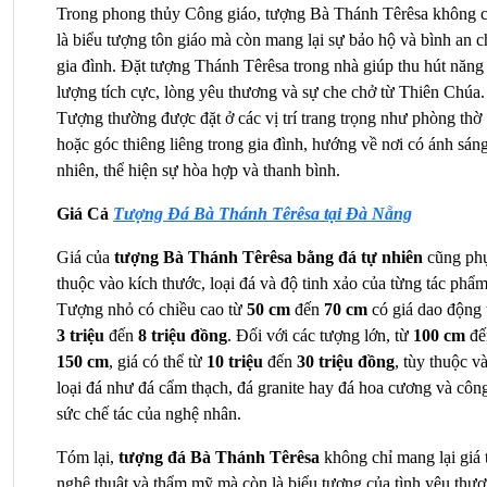
Trong phong thủy Công giáo, tượng Bà Thánh Têrêsa không ch
là biểu tượng tôn giáo mà còn mang lại sự bảo hộ và bình an c
gia đình. Đặt tượng Thánh Têrêsa trong nhà giúp thu hút năng 
lượng tích cực, lòng yêu thương và sự che chở từ Thiên Chúa. 
Tượng thường được đặt ở các vị trí trang trọng như phòng thờ 
hoặc góc thiêng liêng trong gia đình, hướng về nơi có ánh sáng
nhiên, thể hiện sự hòa hợp và thanh bình.
Giá Cả 
Tượng Đá Bà Thánh 
Têrêsa 
tại Đà Nẵng
Giá của
 tượng Bà Thánh Têrêsa bằng đá tự nhiên
 cũng phụ
thuộc vào kích thước, loại đá và độ tinh xảo của từng tác phẩm.
Tượng nhỏ có chiều cao từ 
50 cm
 đến 
70 cm
3 triệu
 đến 
8 triệu đồng
. Đối với các tượng lớn, từ 
100 cm
150 cm
, giá có thể từ 
10 triệu
 đến 
30 triệu đồng
, tùy thuộc và
loại đá như đá cẩm thạch, đá granite hay đá hoa cương và công
sức chế tác của nghệ nhân.
Tóm lại, 
tượng đá Bà Thánh Têrêsa
 không chỉ mang lại giá tr
nghệ thuật và thẩm mỹ mà còn là biểu tượng của tình yêu thươn