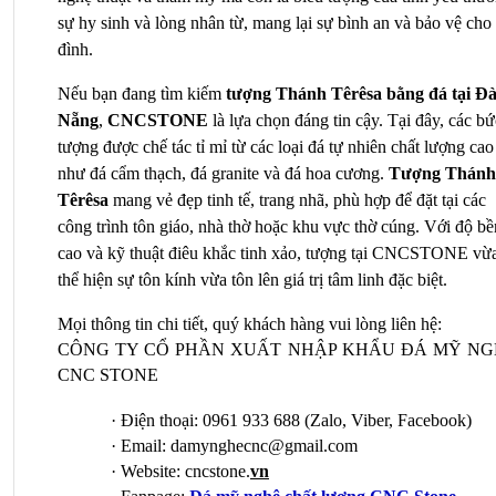
sự hy sinh và lòng nhân từ, mang lại sự bình an và bảo vệ cho 
đình.
Nếu bạn đang tìm kiếm 
tượng Thánh Têrêsa bằng đá tại Đà
Nẵng
, 
CNCSTONE
 là lựa chọn đáng tin cậy. Tại đây, các bức
tượng được chế tác tỉ mỉ từ các loại đá tự nhiên chất lượng cao 
như đá cẩm thạch, đá granite và đá hoa cương. 
Tượng Thánh 
Têrêsa
 mang vẻ đẹp tinh tế, trang nhã, phù hợp để đặt tại các 
công trình tôn giáo, nhà thờ hoặc khu vực thờ cúng. Với độ bền
cao và kỹ thuật điêu khắc tinh xảo, tượng tại CNCSTONE vừa
thể hiện sự tôn kính vừa tôn lên giá trị tâm linh đặc biệt.
Mọi thông tin chi tiết, quý khách hàng vui lòng liên hệ:
CÔNG TY CỔ PHẦN XUẤT NHẬP KHẨU ĐÁ MỸ NG
CNC STONE
·
Điện thoại: 0961 933 688 (Zalo, Viber, Facebook)
·
Email: damynghecnc@gmail.com
·
Website: cncstone.
vn