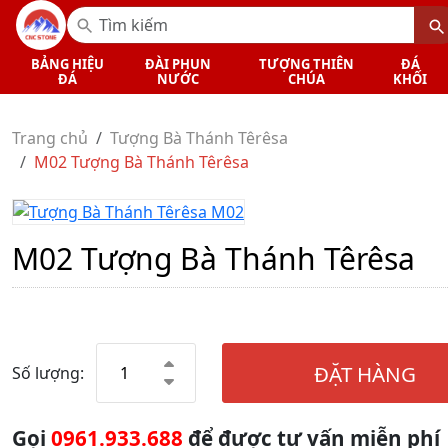
BẢNG HIỆU
ĐÀI PHUN
TƯỢNG THIÊN
ĐÁ
ĐÁ
NƯỚC
CHÚA
KHỐI
Trang chủ
Tượng Bà Thánh Têrêsa
M02 Tượng Bà Thánh Têrêsa
M02 Tượng Bà Thánh Têrêsa
ĐẶT HÀNG
Số lượng:
Gọi
0961.933.688
để được tư vấn miễn phí