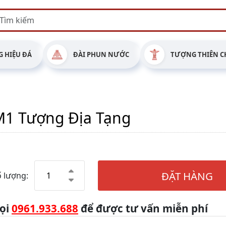
 HIỆU ĐÁ
ĐÀI PHUN NƯỚC
TƯỢNG THIÊN C
M1 Tượng Địa Tạng
ĐẶT HÀNG
 lượng:
ọi
0961.933.688
để được tư vấn miễn phí