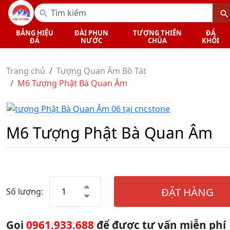
BẢNG HIỆU
ĐÀI PHUN
TƯỢNG THIÊN
ĐÁ
ĐÁ
NƯỚC
CHÚA
KHỐI
Trang chủ
Tượng Quan Âm Bồ Tát
M6 Tượng Phật Bà Quan Âm
M6 Tượng Phật Bà Quan Âm
ĐẶT HÀNG
Số lượng:
Gọi
0961.933.688
để được tư vấn miễn phí