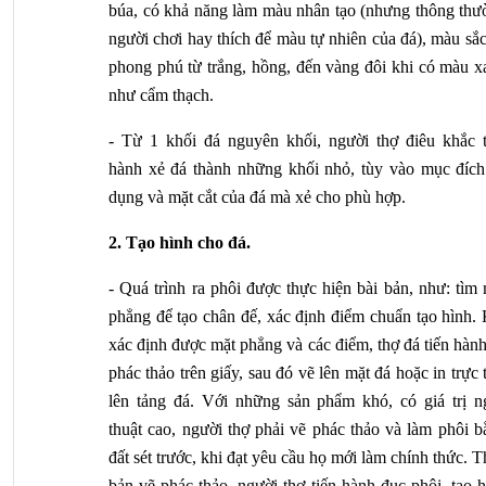
búa, có khả năng làm màu nhân tạo (nhưng thông thườ
người chơi hay thích để màu tự nhiên của đá), màu sắc
phong phú từ trắng, hồng, đến vàng đôi khi có màu xa
như cẩm thạch.
- Từ 1 khối đá nguyên khối, người thợ điêu khắc ti
hành xẻ đá thành những khối nhỏ, tùy vào mục đích 
dụng và mặt cắt của đá mà xẻ cho phù hợp.
2. Tạo hình cho đá.
- Quá trình ra phôi được thực hiện bài bản, như: tìm 
phẳng để tạo chân đế, xác định điểm chuẩn tạo hình. 
xác định được mặt phẳng và các điểm, thợ đá tiến hành
phác thảo trên giấy, sau đó vẽ lên mặt đá hoặc in trực t
lên tảng đá. Với những sản phẩm khó, có giá trị ng
thuật cao, người thợ phải vẽ phác thảo và làm phôi b
đất sét trước, khi đạt yêu cầu họ mới làm chính thức. T
bản vẽ phác thảo, người thợ tiến hành đục phôi, tạo h