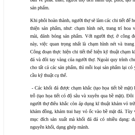
sản phẩm.
Khi phôi hoàn thành, người thợ sẽ làm các chi tiết để h
thiện sản phẩm, như: chạm hình nét, trang trí hoa vă
mài, đánh bóng sản phẩm. Với người thợ, ở công đo
này, việc quan trọng nhất là chạm hình nét và trang t
Công đoạn thực hiện chi tiết thể hiện kỹ thuật chạm k
đá và đôi tay vàng của người thợ. Ngoài quy trình ch
cho tất cả các sản phẩm, thì mỗi loại sản phẩm lại có 
cầu kỹ thuật cụ thể.
 - Các khối đá được chạm khắc (tạo họa tiết bề mặt) 
trỗ (tạo họa tiết có độ sâu và xuyên qua bề mặt). Đôi 
người thợ điêu khắc còn áp dụng kĩ thuật khảm vỏ trứ
khảm đồng, khảm trai hay vỏ ốc vào bề mặt đá. Tùy v
mục đích sản xuất mà khối đá đá có nhiều dạng: dạ
nguyên khối, dạng ghép mảnh.