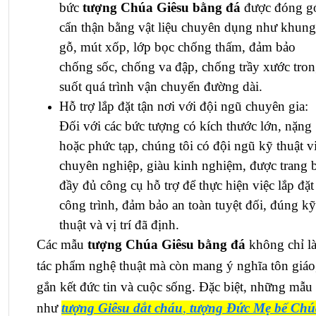
bức
tượng Chúa Giêsu bằng đá
được đóng g
cẩn thận bằng vật liệu chuyên dụng như khung
gỗ, mút xốp, lớp bọc chống thấm, đảm bảo
chống sốc, chống va đập, chống trầy xước tro
suốt quá trình vận chuyển đường dài.
Hỗ trợ lắp đặt tận nơi với đội ngũ chuyên gia:
Đối với các bức tượng có kích thước lớn, nặng
hoặc phức tạp, chúng tôi có đội ngũ kỹ thuật v
chuyên nghiệp, giàu kinh nghiệm, được trang b
đầy đủ công cụ hỗ trợ để thực hiện việc lắp đặt 
công trình, đảm bảo an toàn tuyệt đối, đúng kỹ
thuật và vị trí đã định.
Các mẫu
tượng Chúa Giêsu bằng đá
không chỉ l
tác phẩm nghệ thuật mà còn mang ý nghĩa tôn giáo
gắn kết đức tin và cuộc sống. Đặc biệt, những mẫu
như
tượng Giêsu dắt cháu
,
tượng Đức Mẹ bế Chú