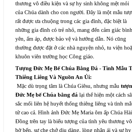
thương vô điều kiện và sự hy sinh không mệt mỏi
của Chúa dành cho con người. Đây là một mẫu tư
rất được ưa chuộng trong các gia đình, đặc biệt là
những gia đình có trẻ nhỏ, mang đến cảm giác bìn
yên, ấm áp, được bảo vệ và hướng dẫn. Nó cũng
thường được đặt ở các nhà nguyện nhỏ, tu viện ho
khuôn viên trường học Công giáo.
Tượng Đức Mẹ Bế Chúa Bằng Đá - Tình Mẫu 
Thiêng Liêng Và Nguồn An Ủi:
Mặc dù trọng tâm là Chúa Giêsu, nhưng mẫu
tượ
Đức Mẹ bế Chúa bằng đá
lại thể hiện một cách s
sắc mối liên hệ huyết thống thiêng liêng và tình m
tử cao cả. Hình ảnh Đức Mẹ Maria ôm ấp Chúa Hài
Đồng trên tay là biểu tượng của tình yêu thương vô
bờ bến, sự che chở dịu dàng, lòng nhân ái và sự hy