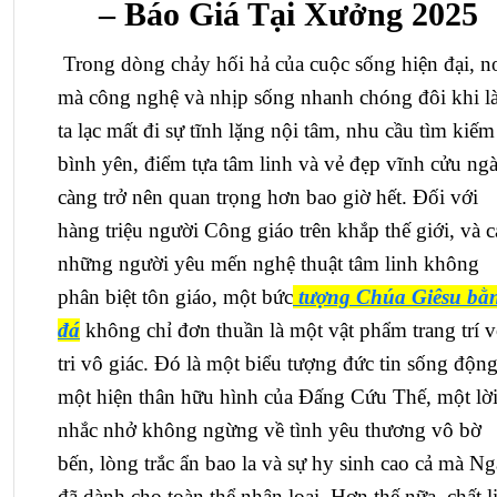
– Báo Giá Tại Xưởng 2025
Trong dòng chảy hối hả của cuộc sống hiện đại, n
mà công nghệ và nhịp sống nhanh chóng đôi khi 
ta lạc mất đi sự tĩnh lặng nội tâm, nhu cầu tìm kiếm
bình yên, điểm tựa tâm linh và vẻ đẹp vĩnh cửu ng
càng trở nên quan trọng hơn bao giờ hết. Đối với
hàng triệu người Công giáo trên khắp thế giới, và c
những người yêu mến nghệ thuật tâm linh không
phân biệt tôn giáo, một bức
tượng Chúa Giêsu bằ
đá
không chỉ đơn thuần là một vật phẩm trang trí 
tri vô giác. Đó là một biểu tượng đức tin sống động
một hiện thân hữu hình của Đấng Cứu Thế, một lờ
nhắc nhở không ngừng về tình yêu thương vô bờ
bến, lòng trắc ẩn bao la và sự hy sinh cao cả mà Ng
đã dành cho toàn thể nhân loại. Hơn thế nữa, chất l