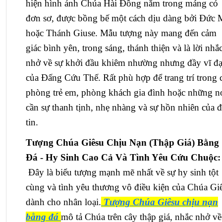
hiện hình ảnh Chúa Hài Đồng nằm trong máng cỏ
đơn sơ, được bồng bế một cách dịu dàng bởi Đức 
hoặc Thánh Giuse. Mẫu tượng này mang đến cảm
giác bình yên, trong sáng, thánh thiện và là lời nhắ
nhở về sự khởi đầu khiêm nhường nhưng đầy vĩ đạ
của Đấng Cứu Thế. Rất phù hợp để trang trí trong 
phòng trẻ em, phòng khách gia đình hoặc những n
cần sự thanh tịnh, nhẹ nhàng và sự hồn nhiên của 
tin.
Tượng Chúa Giêsu Chịu Nạn (Thập Giá) Bằng
Đá - Hy Sinh Cao Cả Và Tình Yêu Cứu Chuộc:
Đây là biểu tượng mạnh mẽ nhất về sự hy sinh tột
cùng và tình yêu thương vô điều kiện của Chúa Gi
dành cho nhân loại.
Tượng Chúa Giêsu chịu nạn
bằng đá
mô tả Chúa trên cây thập giá, nhắc nhở về