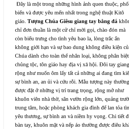
Đây là một trong những hình ảnh quen thuộc, phổ
biến và được yêu mến nhất trong nghệ thuật Kitô
giáo.
Tượng Chúa Giêsu giang tay bằng đá
khô
chỉ đơn thuần là một cử chỉ mời gọi, chào đón mà
còn biểu trưng cho tình yêu bao la, lòng trắc ẩn
không giới hạn và sự bao dung không điều kiện củ
Chúa dành cho toàn thể nhân loại, không phân biệt
chủng tộc, tôn giáo hay địa vị xã hội. Đôi tay gian
rộng như muốn ôm lấy tất cả những ai đang tìm ki
sự bình an, an ủi và cứu rỗi. Mẫu tượng này thườn
được đặt ở những vị trí trang trọng, rộng mở như
khuôn viên nhà thờ, sân vườn rộng lớn, quảng trư
trung tâm, hoặc phòng khách gia đình để lan tỏa tì
yêu thương, sự bình an và niềm hy vọng. Chi tiết đ
bàn tay, khuôn mặt và nếp áo thường được điêu kh