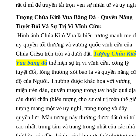
rất tỉ mỉ để truyền tải trọn vẹn sự nhân từ và uy ngh
Tượng Chúa Kitô Vua Bằng Đá - Quyền Năng
Tuyệt Đối Và Sự Trị Vì Vĩnh Cửu:
Hình ảnh Chúa Kitô Vua là biểu tượng mạnh mẽ c
uy quyền tối thượng và vương quốc vĩnh cửu của
Chúa Giêsu trên trời và dưới đất.
Tượng Chúa Kit
Vua bằng đá
thể hiện sự trị vì vĩnh cửu, công lý
tuyệt đối, lòng thương xót bao la và quyền năng c
độ của Người. Thường được khắc họa với vương
miện trên đầu, quyền trượng trong tay hoặc quả địa
cầu dưới chân (biểu tượng cho sự cai trị toàn thế giớ
tượng mang một vẻ uy nghi, trang trọng và đầy
quyền lực. Mẫu tượng này thường được đặt ở vị trí
cao nhất, trung tâm và trang trọng nhất của các nhà
thờ lớn, các đền thánh, các khu vực thờ phượng qu