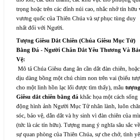
trọng hoặc trên các đỉnh núi cao, nhắc nhở tín hữu 
vương quốc của Thiên Chúa và sự phục tùng duy
nhất đối với Người.
Tượng Giêsu Dắt Chiên (Chúa Giêsu Mục Tử)
Bằng Đá - Người Chăn Dắt Yêu Thương Và Bả
Vệ:
Mô tả Chúa Giêsu đang ân cần dắt đàn chiên, hoặc
dịu dàng bồng một chú chim non trên vai (biểu tư
cho một linh hồn lạc lối được tìm thấy), mẫu
tượn
Giêsu dắt chiên bằng đá
khắc họa một cách sống
động hình ảnh Người Mục Tử nhân lành, luôn ch
sóc, bảo vệ, dẫn dắt và hy sinh vì đàn chiên của m
(tức là các tín hữu). Tượng mang ý nghĩa sâu sắc về
sự quan phòng của Thiên Chúa, sự che chở, tình y