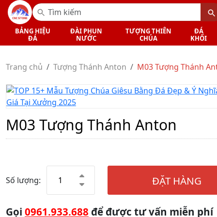
BẢNG HIỆU
ĐÀI PHUN
TƯỢNG THIÊN
ĐÁ
ĐÁ
NƯỚC
CHÚA
KHỐI
Trang chủ
Tượng Thánh Anton
M03 Tượng Thánh An
M03 Tượng Thánh Anton
ĐẶT HÀNG
Số lượng:
Gọi
0961.933.688
để được tư vấn miễn phí