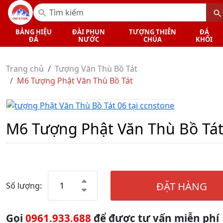
BẢNG HIỆU
ĐÀI PHUN
TƯỢNG THIÊN
ĐÁ
ĐÁ
NƯỚC
CHÚA
KHỐI
Trang chủ
Tượng Văn Thù Bồ Tát
M6 Tượng Phật Văn Thù Bồ Tát
M6 Tượng Phật Văn Thù Bồ Tá
ĐẶT HÀNG
Số lượng:
Gọi
0961.933.688
để được tư vấn miễn phí