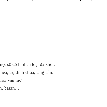
một số cách phân loại đá khối:
ệu, trụ đình chùa, lăng tẩm.
khối vân mờ.
nh, bazan…