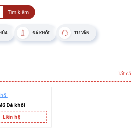
Tìm kiếm
HÚA
ĐÁ KHỐI
TƯ VẤN
Tất cả
M6 Đá khối
Liên hệ