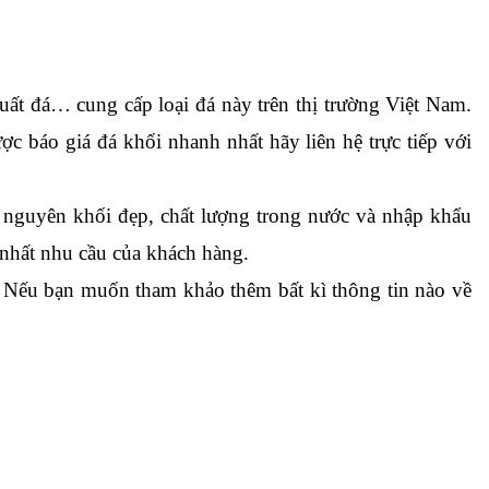
Đá khối là một sản phẩm rất đặc biệt nên chỉ có một số đơn vị khai thác hoặc phân phối đá lớn, các xưởng sản xuất đá… cung cấp loại đá này trên thị trường Việt Nam. 
ược 
báo giá đá khối nhanh nhất
 hãy liên hệ trực tiếp với 
guyên khối đẹp, chất lượng trong nước và nhập khẩu 
nhất nhu cầu của khách hàng.
 Nếu bạn muốn tham khảo thêm bất kì thông tin nào về 