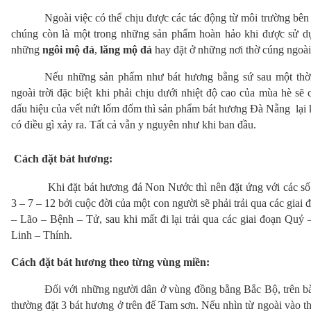
Ngoài việc có thể chịu được các tác động từ môi trường bên n
chúng còn là một trong những sản phẩm hoàn hảo khi được sử dụ
những 
ngôi mộ đá
,
 lăng mộ đá
 hay đặt ở những nơi thờ cúng ngoài 
Nếu những sản phẩm như bát hương bằng sứ sau một thời 
ngoài trời đặc biệt khi phải chịu dưới nhiệt độ cao của mùa hè sẽ 
dấu hiệu của vết nứt lốm đốm thì sản phẩm 
bát hương Đà Nẵng
 lại
có điều gì xảy ra. Tất cả vẫn y nguyên như khi ban đầu.
 Cách đặt bát hương:
 Khi đặt bát hương đá Non Nước thì nên đặt ứng với các số l
3 – 7 – 12 bởi cuộc đời của một con người sẽ phải trải qua các giai đ
– Lão – Bệnh – Tử, sau khi mất đi lại trải qua các giai đoạn Quỷ 
Linh – Thính.
Cách đặt bát hương theo từng vùng miền:
Đối với những người dân ở vùng đồng bằng Bắc Bộ, trên bà
thường đặt 3 bát hương ở trên đế Tam sơn. Nếu nhìn từ ngoài vào thì 