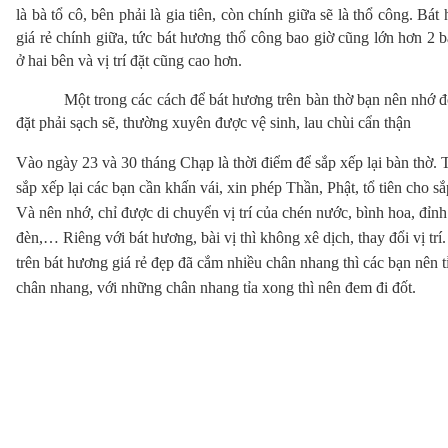
là bà tổ cô, bên phải là gia tiên, còn chính giữa sẽ là thổ công. 
Bát 
giá rẻ
 chính giữa, tức bát hương thổ công bao giờ cũng lớn hơn 2 b
ở hai bên và vị trí đặt cũng cao hơn.
Một trong các cách để bát hương trên bàn thờ bạn nên nhớ đó l
đặt phải sạch sẽ, thường xuyên được vệ sinh, lau chùi cẩn thận
Vào ngày 23 và 30 tháng Chạp là thời điểm để sắp xếp lại bàn thờ. T
sắp xếp lại các bạn cần khấn vái, xin phép Thần, Phật, tổ tiên cho sắp
Và nên nhớ, chỉ được di chuyển vị trí của chén nước, bình hoa, đỉnh
đèn,… Riêng với bát hương, bài vị thì không xê dịch, thay đổi vị trí.
trên 
bát hương giá rẻ đẹp
 đã cắm nhiều chân nhang thì các bạn nên tỉ
chân nhang, với những chân nhang tỉa xong thì nên đem đi đốt.