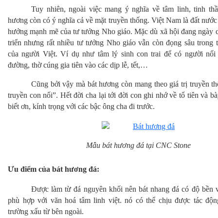
Tuy nhiên, ngoài việc mang ý nghĩa về tâm linh, tinh thần
hương còn có ý nghĩa cả về mặt truyền thống. Việt Nam là đất nước 
hưởng mạnh mẽ của tư tưởng Nho giáo. Mặc dù xã hội đang ngày c
triển nhưng rất nhiều tư tưởng Nho giáo vẫn còn đọng sâu trong t
của người Việt. Ví dụ như tâm lý sinh con trai để có người nối 
đường, thờ cúng gia tiên vào các dịp lễ, tết,…
Cũng bởi vậy mà bát hương còn mang theo giá trị truyền th
truyền con nối”. Hết đời cha lại tới đời con ghi nhớ về tổ tiên và bà
biết ơn, kính trọng với các bậc ông cha đi trước.
Mẫu bát hương đá tại CNC Stone
Ưu điểm của bát hương đá:
Được làm từ đá nguyên khối nên bát nhang đá có độ bền v
phù hợp với văn hoá tâm linh việt. nó có thể chịu được tác độn
trường xấu từ bên ngoài.