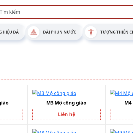
 HIỆU ĐÁ
ĐÀI PHUN NƯỚC
TƯỢNG THIÊN C
iáo
M3 Mộ công giáo
M4 
Liên hệ