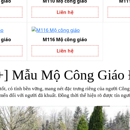
 giáo
M110 Mộ công giáo
M111
Liên hệ
 giáo
M116 Mộ công giáo
Liên hệ
+] Mẫu Mộ Công Giáo 
u tốt, có tính bền vững, mang nét đặc trưng riêng của người Cô
mến đối với người đã khuất. Đồng thời thể hiện rõ được tín ng