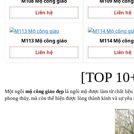
M108 Mộ công giáo
M109 Mộ công
Liên hệ
Liên hệ
M113 Mộ công giáo
M114 Mộ công
Liên hệ
Liên hệ
[TOP 10
Một ngôi 
mộ công giáo đẹp
 là ngôi mộ được làm từ chất liệ
phong thủy, mà còn thể hiện được lòng thành kính và sự yêu 