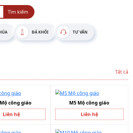
Tìm kiếm
HÚA
ĐÁ KHỐI
TƯ VẤN
Tất cả
Mộ công giáo
M5 Mộ công giáo
Liên hệ
Liên hệ