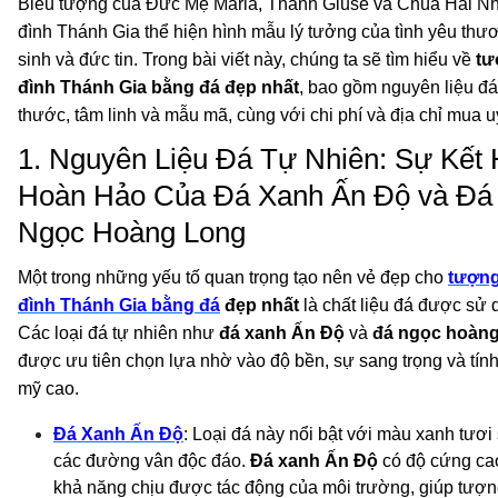
Biểu tượng của Đức Mẹ Maria, Thánh Giuse và Chúa Hài Nhi
đình Thánh Gia thể hiện hình mẫu lý tưởng của tình yêu thư
sinh và đức tin. Trong bài viết này, chúng ta sẽ tìm hiểu về
tư
đình Thánh Gia bằng đá đẹp nhất
, bao gồm nguyên liệu đá
thước, tâm linh và mẫu mã, cùng với chi phí và địa chỉ mua uy
1. Nguyên Liệu Đá Tự Nhiên: Sự Kết
Hoàn Hảo Của Đá Xanh Ấn Độ và Đá
Ngọc Hoàng Long
Một trong những yếu tố quan trọng tạo nên vẻ đẹp cho
tượng
đình Thánh Gia bằng đá
đẹp nhất
là chất liệu đá được sử 
Các loại đá tự nhiên như
đá xanh Ấn Độ
và
đá ngọc hoàng
được ưu tiên chọn lựa nhờ vào độ bền, sự sang trọng và tín
mỹ cao.
Đá Xanh Ấn Độ
: Loại đá này nổi bật với màu xanh tươi
các đường vân độc đáo.
Đá xanh Ấn Độ
có độ cứng ca
khả năng chịu được tác động của môi trường, giúp tượn