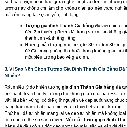
sự hòa quyện hoàn hảo giữa nghệ thuật và đức tin, những m
tượng này không chỉ làm cho không gian trở nên trang nghiê
mà còn mang lại sự an yên, tĩnh lặng. 
Tượng gia đình Thánh Gia bằng đá
 với chiều ca
đến 2m thường được đặt trong vườn, tạo không gia
thanh tịnh và thiêng liêng. 
Những mẫu tượng nhỏ hơn, từ 30cm đến 80cm, ph
để đặt trong phòng thờ hoặc trong không gian nội th
một biểu tượng bảo vệ gia đình. 
3. Vì Sao Nên Chọn Tượng Gia Đình Thánh Gia Bằng Đá 
Nhiên?
Rất nhiều lý do khiến 
tượng
 gia đình Thánh Gia
 bằng đá tự
trở thành lựa chọn lý tưởng cho không gian của bạn. Đá tự nh
vật liệu bền vững, có thể giữ nguyên vẻ đẹp suốt hàng chục 
hàng trăm năm, bất chấp mọi yếu tố thời tiết và môi trường. 
Thứ hai, đá tự nhiên mang lại vẻ đẹp tự nhiên mà không loại 
liệu nào có thể so sánh được. Mỗi mẫu 
tượng gia đình Thán
bằng đá
 đều có sự độc đáo nhờ vào màu sắc và vân đá đặc t