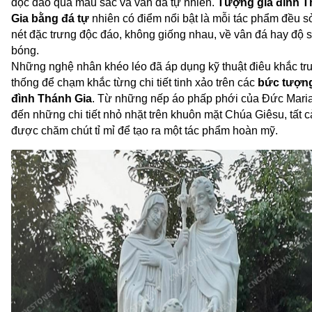
độc đáo qua màu sắc và vân đá tự nhiên. 
Tượng gia đình T
Gia bằng đá tự
 nhiên
 có điểm nổi bật là mỗi tác phẩm đều s
nét đặc trưng độc đáo, không giống nhau, về vân đá hay độ s
bóng. 
Những nghệ nhân khéo léo đã áp dụng kỹ thuật điêu khắc tru
thống để chạm khắc từng chi tiết tinh xảo trên các 
bức 
tượn
đình Thánh Gia
. Từ những nếp áo phấp phới của Đức Maria
đến những chi tiết nhỏ nhặt trên khuôn mặt Chúa Giêsu, tất c
được chăm chút tỉ mỉ để tạo ra một tác phẩm hoàn mỹ. 