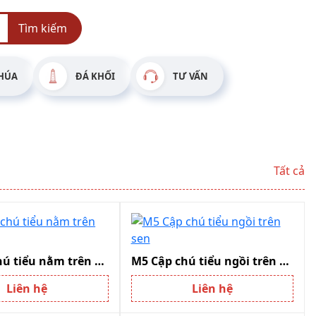
Tìm kiếm
HÚA
ĐÁ KHỐI
TƯ VẤN
Tất cả
M4 Cập chú tiểu nằm trên tay
M5 Cập chú tiểu ngồi trên sen
Liên hệ
Liên hệ