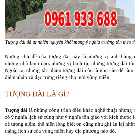
Tượng đài đá tự nhiên nguyên khối mang ý nghĩa trường tồn theo t
Những
 chủ đề của tượng đài 
này là những vị anh hùng d
những nhà lãnh đạo, những vị lãnh tụ, những tượng đài tôn g
Ngoài ra, những tác phẩm tượng đài còn là nhu cầu để làm đ
điểm nhấn và đặc trưng riêng cho mỗi vùng miền.
TƯỢNG ĐÀI LÀ GÌ?
Tượng đài
 là những công trình điêu khắc nghệ thuật những n
có ý nghĩa lịch sử cũng như ý nghĩa tôn giáo với kích thước l
để tưởng niệm, thể hiện lòng biết ơn cũng như ghi ấn lại nhữn
thắng lịch sử của vùng miền hay địa phương nào đó.