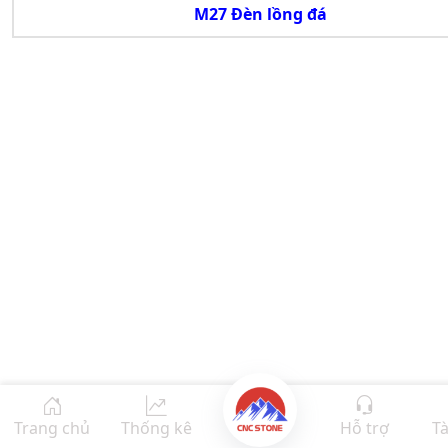
M27 Đèn lồng đá
Trang chủ
Thống kê
Hỗ trợ
Tà